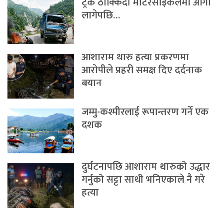
ट्रक ठोक्किँदा मोटरसाइकलमा आगो
लागेपछि…
आशाराम थारु हत्या प्रकरणमा
आरोपीले प्रहरी समक्ष दिए दर्दनाक
बयान
जम्मु-कश्मीरलाई रूपान्तरण गर्ने एक
दशक
दुर्घटनापछि आशाराम थारुको उद्धार
गर्नुको सट्टा साथी भनिएकाले नै गरे
हत्या