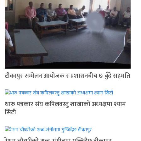
टीकापुर सम्मेलन आयोजक र प्रशासनबीच ७ बुँदे सहमति
थारु पत्रकार संघ कपिलवस्तु शाखाको अध्यक्षमा श्याम
सिटी
रेशम चौधरीको शब्द संगीतमा गुन्जिदैछ टीकापुर