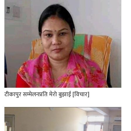
टीकापुर सम्मेलनप्रति मेरो बुझाई [विचार]