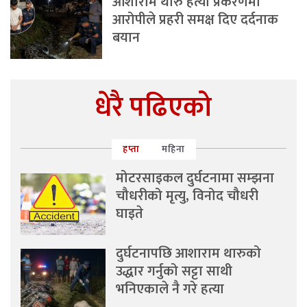
आशाराम थारु हत्या प्रकरणमा
आरोपीले प्रहरी समक्ष दिए दर्दनाक
बयान
धेरै पढिएको
हप्ता
महिना
मोटरसाइकल दुर्घटनामा सम्झना
चौधरीको मृत्यु, विनोद चौधरी
घाइते
दुर्घटनापछि आशाराम थारुको
उद्धार गर्नुको सट्टा साथी
भनिएकाले नै गरे हत्या