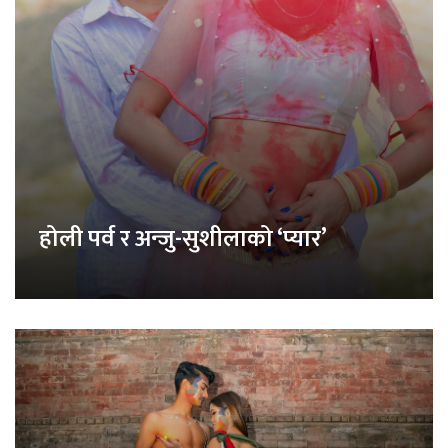
होली पर्व र अन्जु-सुशीलाको ‘प्यार’