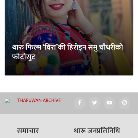
थारु फिल्म ‘विरा’की हिरोइन समु चौधरीको
फोटोसुट
THARUWAN ARCHIVE
समाचार
थारू जनप्रतिनिधि