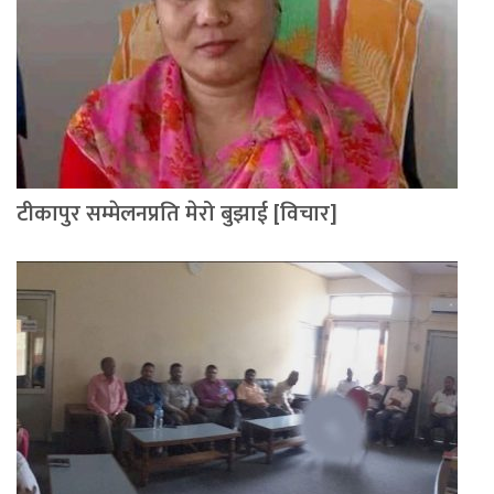
टीकापुर सम्मेलनप्रति मेरो बुझाई [विचार]