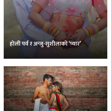
होली पर्व र अन्जु-सुशीलाको ‘प्यार’