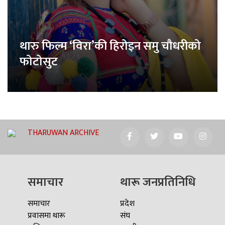
थारु फिल्म ‘विरा’की हिरोइन समु चौधरीको
फोटोसुट
THARUWAN ARCHIVE
समाचार
थारू जनप्रतिनिधि
समाचार
प्रदेश
प्रवासमा थारू
संघ