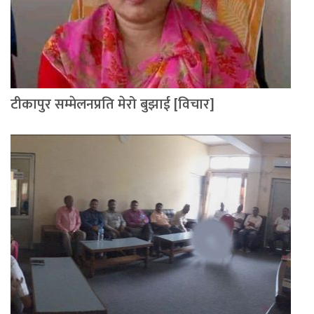
टीकापुर सम्मेलनप्रति मेरो बुझाई [विचार]