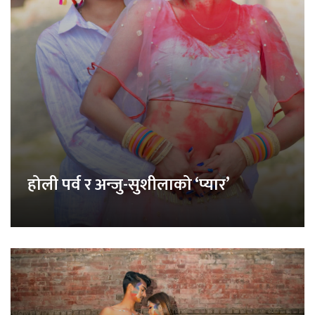
होली पर्व र अन्जु-सुशीलाको ‘प्यार’