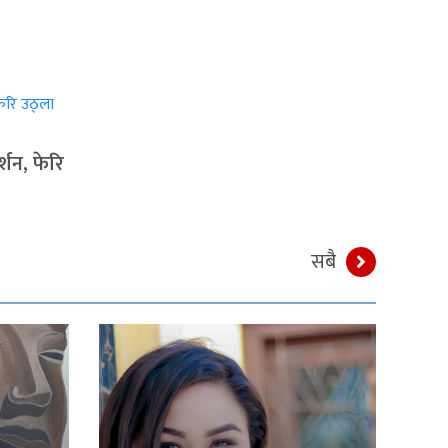
्शन, फेरि
सबै