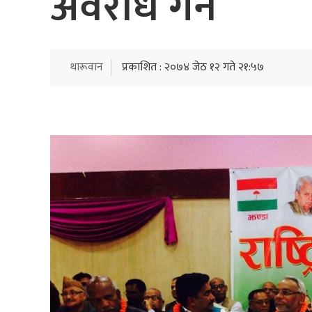
अवरोध गर्ने
थारूवान
प्रकाशित : २०७४ जेठ १२ गते २१:५७