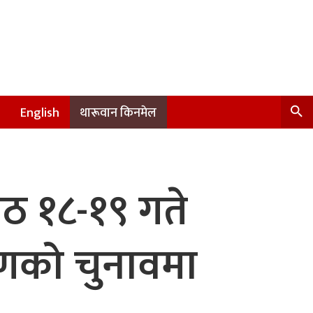
English
थारूवान किनमेल
ेठ १८-१९ गते
रणको चुनावमा