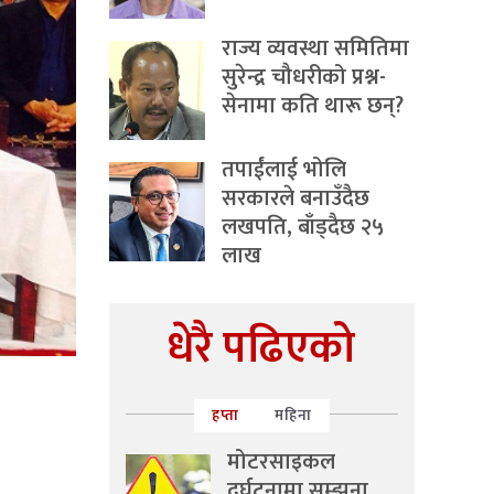
राज्य व्यवस्था समितिमा
सुरेन्द्र चौधरीको प्रश्न-
सेनामा कति थारू छन्?
तपाईंलाई भोलि
सरकारले बनाउँदैछ
लखपति, बाँड्दैछ २५
लाख
धेरै पढिएको
हप्ता
महिना
मोटरसाइकल
दुर्घटनामा सम्झना