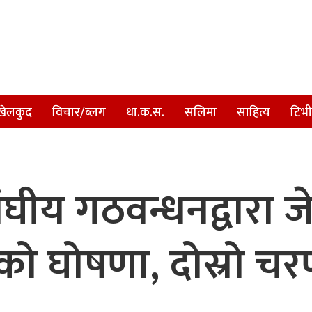
खेलकुद
विचार/ब्लग
था.क.स.
सलिमा
साहित्य
टिभी
ीय गठवन्धनद्वारा ज
को घोषणा, दोस्रो च