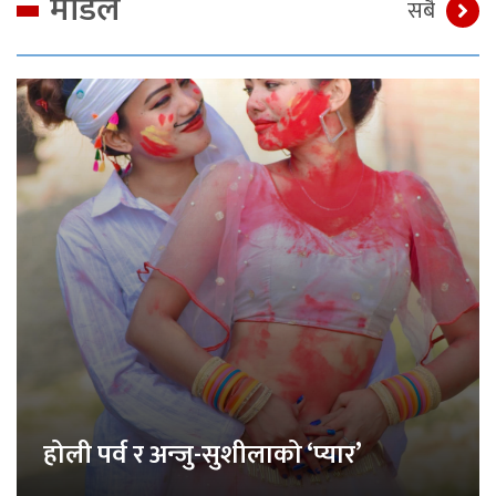
मोडेल
सबै
होली पर्व र अन्जु-सुशीलाको ‘प्यार’