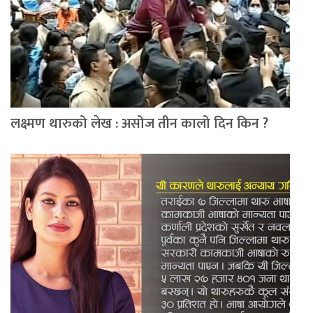
लक्ष्मण थारुको लेख : असोज तीन कालो दिन किन ?