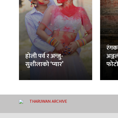
रंगक
होली पर्व र अन्जु-
अञ्ज
सुशीलाको ‘प्यार’
फोटो
THARUWAN ARCHIVE