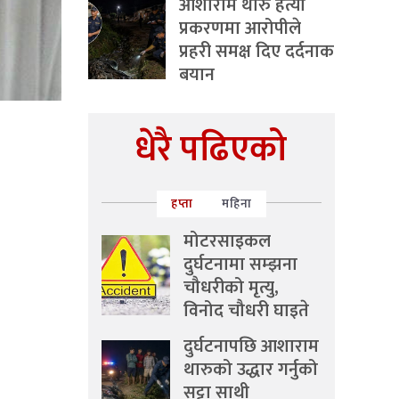
आशाराम थारु हत्या
प्रकरणमा आरोपीले
प्रहरी समक्ष दिए दर्दनाक
बयान
धेरै पढिएको
हप्ता
महिना
मोटरसाइकल
दुर्घटनामा सम्झना
चौधरीको मृत्यु,
विनोद चौधरी घाइते
दुर्घटनापछि आशाराम
थारुको उद्धार गर्नुको
सट्टा साथी