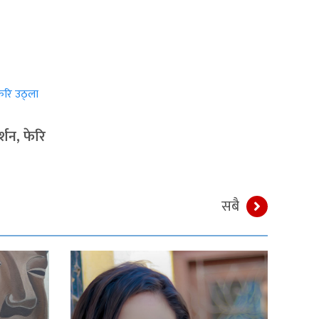
्शन, फेरि
सबै