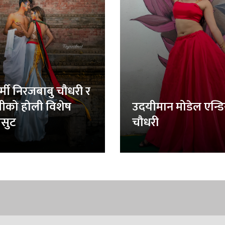
र्मी निरजबाबु चौधरी र
लीको होली विशेष
उदयीमान मोडेल एन्ड
सुट
चौधरी