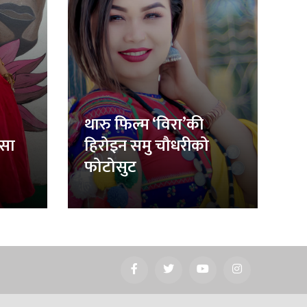
थारु फिल्म ‘विरा’की
िसा
हिरोइन समु चौधरीको
फोटोसुट