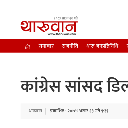
२०८३ साउन २२ गते
Leading Newsportal from Tharu Community Nepal.
समाचार
राजनीति
थारू जनप्रतिनिधि
कांग्रेस सांसद ड
थारूवान
प्रकाशित : २०७४ असार १३ गते ९:३९