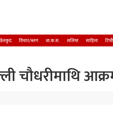
खेलकुद
विचार/ब्लग
था.क.स.
सलिमा
साहित्य
टिभी
िल्ली चौधरीमाथि आक्