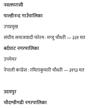
नवलपरासी
पाल्हीनन्द गाउँपालिका
उपप्रमुख
संघीय समाजवादी फोरम : मन्जु चौधरी — ३३१ मत
बर्दघाट नगरपालिका
उपमेयर
नेपाली कांग्रेस : रमिताकुमारी चौधरी — ३१९३ मत
उदयपुर
चौदण्डीगढी नगरपालिका