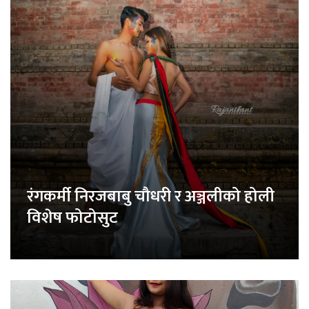
रंगकर्मी निरजबाबु चौधरी र अञ्जलीको होली
विशेष फोटोसुट