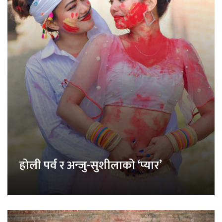
होली पर्व र अन्जु-सुशीलाको ‘प्यार’