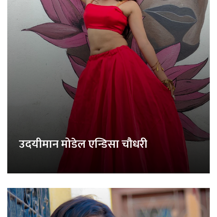
उदयीमान मोडेल एन्डिसा चौधरी