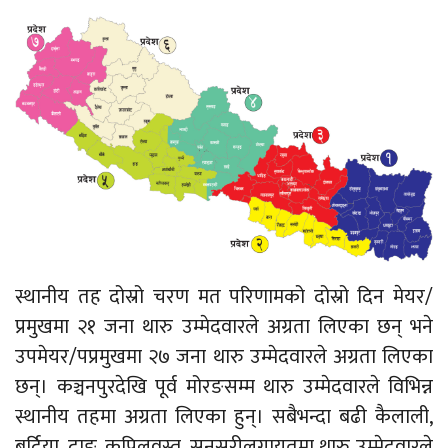
स्थानीय तह दोस्रो चरण मत परिणामको दोस्रो दिन मेयर/
प्रमुखमा २१ जना थारु उम्मेदवारले अग्रता लिएका छन् भने
उपमेयर/पप्रमुखमा २७ जना थारु उम्मेदवारले अग्रता लिएका
छन्। कञ्चनपुरदेखि पूर्व मोरङसम्म थारु उम्मेदवारले विभिन्न
स्थानीय तहमा अग्रता लिएका हुन्। सबैभन्दा बढी कैलाली,
बर्दिया, दाङ, कपिलवस्तु, सुनसरीलगायतमा थारु उम्मेदवारले