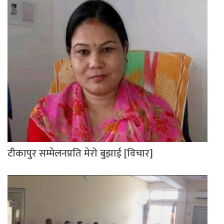
टीकापुर सम्मेलनप्रति मेरो बुझाई [विचार]