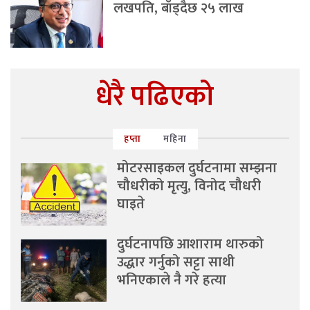
लखपति, बाँड्दैछ २५ लाख
धेरै पढिएको
हप्ता
महिना
मोटरसाइकल दुर्घटनामा सम्झना
चौधरीको मृत्यु, विनोद चौधरी
घाइते
दुर्घटनापछि आशाराम थारुको
उद्धार गर्नुको सट्टा साथी
भनिएकाले नै गरे हत्या