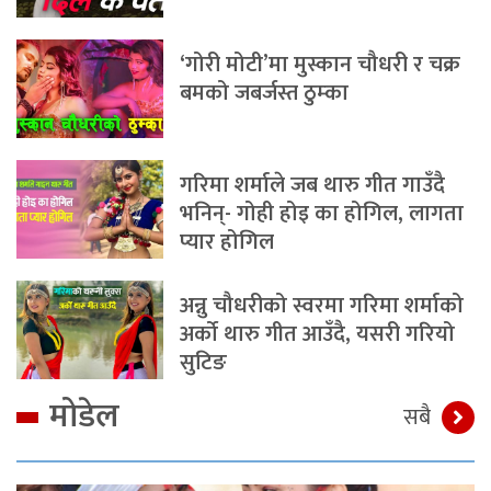
‘गोरी मोटी’मा मुस्कान चौधरी र चक्र
बमको जबर्जस्त ठुम्का
गरिमा शर्माले जब थारु गीत गाउँदै
भनिन्- गोही होइ का होगिल, लागता
प्यार होगिल
अन्नु चौधरीको स्वरमा गरिमा शर्माको
अर्को थारु गीत आउँदै, यसरी गरियो
सुटिङ
मोडेल
सबै