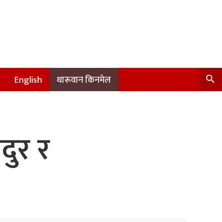
English
थारूवान किनमेल
ुर र