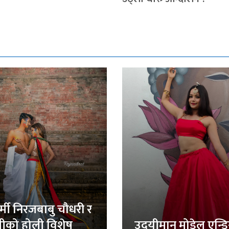
र्मी निरजबाबु चौधरी र
लीको होली विशेष
उदयीमान मोडेल एन्ड