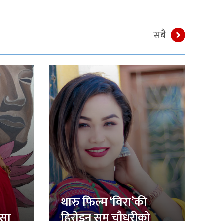
सबै
थारु फिल्म ‘विरा’की
िसा
हिरोइन समु चौधरीको