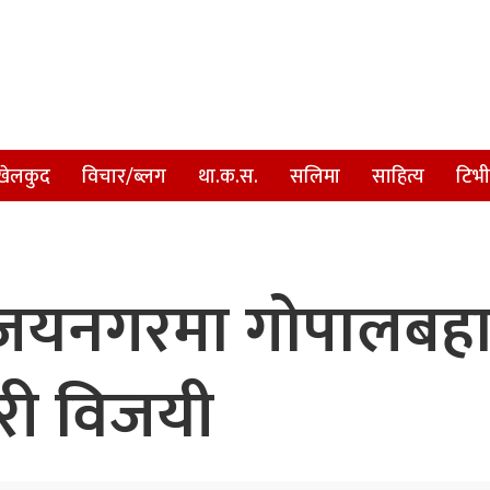
खेलकुद
विचार/ब्लग
था.क.स.
सलिमा
साहित्य
टिभी
जयनगरमा गोपालबहाद
धरी विजयी