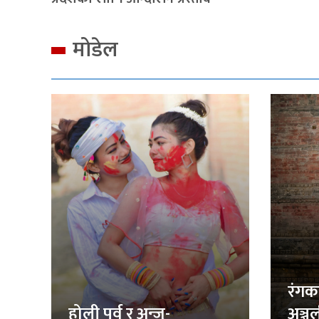
मोडेल
रंगक
होली पर्व र अन्जु-
अञ्ज