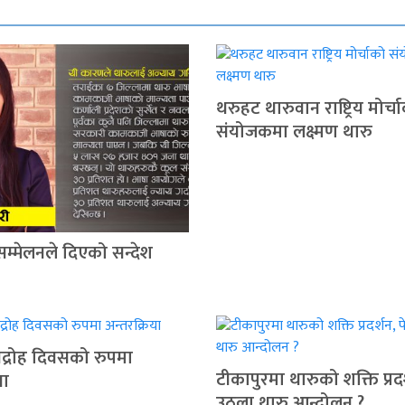
थरुहट थारुवान राष्ट्रिय मोर्च
संयोजकमा लक्ष्मण थारु
सम्मेलनले दिएको सन्देश
द्रोह दिवसको रुपमा
टीकापुरमा थारुको शक्ति प्रदर
या
उठ्ला थारु आन्दोलन ?