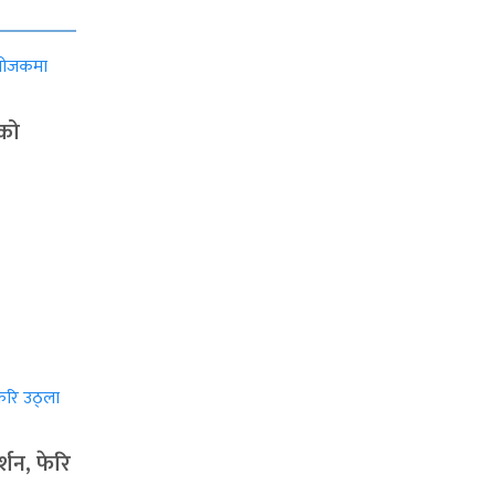
ाको
्शन, फेरि