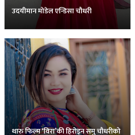
उदयीमान मोडेल एन्डिसा चौधरी
थारु फिल्म ‘विरा’की हिरोइन समु चौधरीको