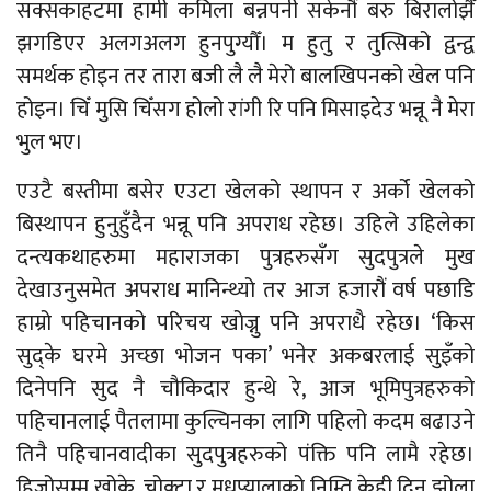
सक्सकाहटमा हामी कमिला बन्नपनी सकेनौं बरु बिरालोझैँ
झगडिएर अलगअलग हुनपुग्यौँ। म हुतु र तुत्सिको द्वन्द्व
समर्थक होइन तर तारा बजी लै लै मेरो बालखिपनको खेल पनि
होइन। चिँ मुसि चिँसग होलो रांगी रि पनि मिसाइदेउ भन्नू नै मेरा
भुल भए।
एउटै बस्तीमा बसेर एउटा खेलको स्थापन र अर्को खेलको
बिस्थापन हुनुहुँदैन भन्नू पनि अपराध रहेछ। उहिले उहिलेका
दन्त्यकथाहरुमा महाराजका पुत्रहरुसँग सुदपुत्रले मुख
देखाउनुसमेत अपराध मानिन्थ्यो तर आज हजारौं वर्ष पछाडि
हाम्रो पहिचानको परिचय खोज्नु पनि अपराधै रहेछ। ‘किस
सुद्के घरमे अच्छा भोजन पका’ भनेर अकबरलाई सुइँको
दिनेपनि सुद नै चौकिदार हुन्थे रे, आज भूमिपुत्रहरुको
पहिचानलाई पैतलामा कुल्चिनका लागि पहिलो कदम बढाउने
तिनै पहिचानवादीका सुदपुत्रहरुको पंक्ति पनि लामै रहेछ।
हिजोसम्म खोके, चोक्टा र मधुप्यालाको निम्ति केही दिन झोला