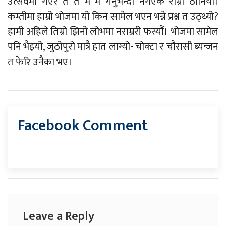
उत्सवमा गएर तँ तँ म म गर्नुभन्दा नगएकै राम्रो ठानियो।
कम्तीमा हाम्रो भोजमा यो किन सामेल भएन भन्ने प्रश्न त उठ्थ्यो?
हामी अहिले तिम्रो झिनो लोभमा नराम्ररी फस्यौं। भोजमा सामेल
पनि भैइयो, जुठोपुरो मात्रै हात लाग्यो- चोक्टा र चौरासी ब्यन्जन
त फेरि उनैका भए।
Facebook Comment
Leave a Reply