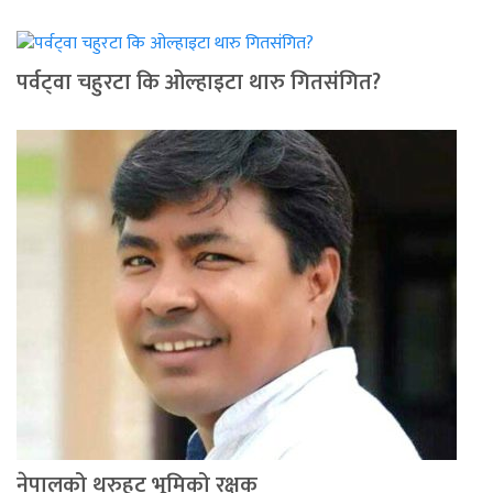
पर्वट्‍वा चहुरटा कि ओल्हाइटा थारु गितसंगित?
नेपालको थरुहट भूमिको रक्षक