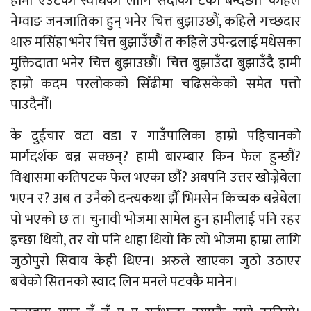
हामी एउटैका स्वार्थका लागि सदाको टेको बन्दैछौं। कहिले
नेम्वाङ जनजातिका हुन् भनेर चित्त बुझाउछौं, कहिले गच्छदार
थारु मसिंहा भनेर चित्त बुझाउँछौं त कहिले उपेन्द्रलाई मधेसका
मुक्तिदाता भनेर चित्त बुझाउछौं। चित्त बुझाउँदा बुझाउँदै हामी
हाम्रो कदम परलोकको सिँढीमा चढिसकेको समेत पत्तो
पाउदैनौं।
के दुईचार वटा वडा र गाउँपालिका हाम्रो पहिचानको
मार्गदर्शक बन्न सक्छन्? हामी बारम्बार किन फेल हुन्छौं?
विश्वासमा कतिपटक फेल भएका छौं? अबपनि उत्तर खोज्नेबेला
भएन र? अब त उनैको दन्त्यकथा झैँ भिमसेन किच्चक बन्नेबेला
पो भएको छ त। चुनावी भोजमा सामेल हुन हामीलाई पनि रहर
इच्छा थियो, तर यो पनि थाहा थियो कि त्यो भोजमा हाम्रा लागि
जुठोपुरो सिवाय केही थिएन। अरुले खाएका जुठो उठाएर
बचेको सितनको स्वाद लिन मनले पटक्कै मानेन।