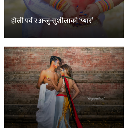
होली पर्व र अन्जु-सुशीलाको ‘प्यार’