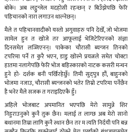
बोके। अब लट्ठुन्जेल मदहोसी रहन्छन् र बिउँझेपछि फेरि
पहिचानको नारा लगाउन थाल्नेछन्।
मैले त पहिचानवादीको यस्तो अगुवाहरु पनि देखेँ, जो भोजमा
सामेल हुन त खोजे तर आफूलाई भेजिटेरिएनको संज्ञा
दिनसमेत लज्जिएनन्। पाकेका चौरासी ब्यन्जन तिनको
टपरिमा पर्ने त कुरै भएन, डाडु खोस्ने प्रयत्नले समेत चोक्टा
हातमा नलागेपछि फेरि भोज बहिस्कारको नाटक कसरी मन्चन
हुने हो- दर्शक बनी पर्खिरहेछुँ। तिमी सुद्पुत्र हौं, बाहुनको
भोजमा नजाउ, चौरासी ब्यन्जनको भतेर तिम्रो टपरिमा पर्नेछैन
है भनेर मैले सजक त गराइदिएकै हुँ।
अहिले भोजबाट अपमानित भएपछि मेरो सामुन्ने शिर
निहुराउनुको कुनै तुक छैन। मलाई त लाग्छ अब मेरो सानो
बथानमा तिम्रा लागि कुनै स्थान छैन तर म त्यति निर्दयी पनि बन्न
सक्दैन किनकि झुक्नेलाई ठोक्ने मेरा पूर्खाको बंशजमासमेत