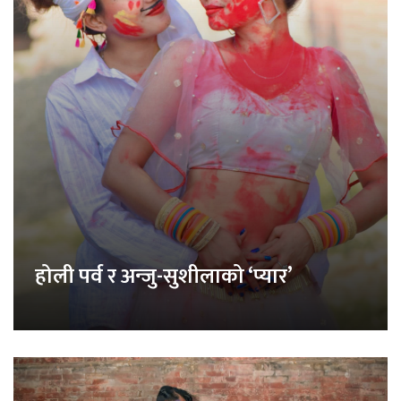
होली पर्व र अन्जु-सुशीलाको ‘प्यार’