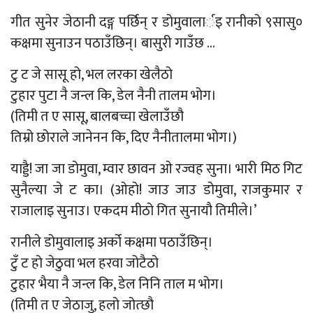
गीत सुनेर जेठानी दङ्ग पर्छिन् र डोमुवालार्इ रानीको ९सासु०
कक्षमा सुनाउन पठाउँछिन्। बासुरी गाउँछ …
टु ट जे सासू हो, भल लरका खेलैठो
टुहार पुटा नै जन्ल कि, डेल नैनी तालम भोग।
(तिमी त ए सासू, बालबच्चा खेलाउँछौ
तिम्रो छोराले जानेनन कि, दिए नैनीतालमा भोग।)
याड्डै! जा जा डोमुवा, म्वार छावन ओ रज्वह सुना। भारी मिठ गिट
सुनैल्या जे ट का। (ओहो! जाउ जाउ डोमुवा, राजकुमार र
राजालाइ सुनाउ। एकदम मीठो गित सुनायौ तिमीले।’
रानीले डोमुवालाइ अर्को कक्षमा पठाउँछिन्।
टुँ ट हो जेठुवा भल हरवा जोटैठो
टुहार भैया नै जन्ल कि, डेल निनि ताल म भोग।
(तिमी त ए जेठाजु, हलो जोत्छौ