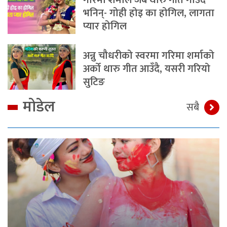
गरिमा शर्माले जब थारु गीत गाउँदै
भनिन्- गोही होइ का होगिल, लागता
प्यार होगिल
अन्नु चौधरीको स्वरमा गरिमा शर्माको
अर्को थारु गीत आउँदै, यसरी गरियो
सुटिङ
मोडेल
सबै