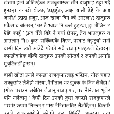
खेतमा हलो जोतिरहेका राजकुमारका तीन दाजुभाइ ठट्टा गर्दै
हुन्छन्। कान्छो बोल्छ, ‘डाडुहुँक्र, आझ बासी डेहे के आइ
जानो?’ (दादा हजुर, आज खाजा दिन को आउला?) दाजुहरु
एकैसाथ बोल्छन्, ‘अर टै भ्वाज नि कर्ल हुइट्या, ट्वा भौजिन ट
ऐहि काहुँ।’ (अब तैँले बिहे नै गर्या छैनस्, तेरा भाउजुहरु त
आउलान् नि।) कुरा सक्किएकै थिएन, परबाट बेङ्टुर्या रानी
बासी दिन त्यतै आउँदै गरेको सबै राजकुमारहरुले देख्छन्।
कान्छोबाहेक बाँकी दाजुहरु उनको सौन्दर्य र रुपको अगाडि
मुच्र्छितझैँ हुन्छन्।
बासी खाँदा उनले कान्छा राजकुमारलाइ भन्छिन, ‘गोरु चह्राए
सक्कुओर लैजैहो गोस्या, नैनीताल भर झुक्क फे जिन लैजैहो।’
(गोरु चराउन सबैतिर लैजानु राजकुमार, तर नैनिताल भुलेर
पनि नलैजानु।’ केही दिन उनको कुरा कान्छो राजकुमारले
गम्भीर रुपमा लिन्छन् र गोरु नैनितालतिर लैजाँदैनन्। विस्तारै
उनले राजकुमारीले भनेको कुरा बिर्सिदै जान्छन्। यता