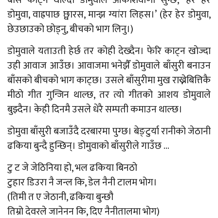
बाँस काट्न थाल्दा डोमुवाले आकाशवाणी सुन्छ, ‘हेर हेर
डोमुवा, वाह्रपाछ छ्वारस, मान्झ ग्यांरा लिहस।’ (हेर हेर डोमुवा,
छेउछाउको छोड्नु, बीचको भाग लिनु।)
डोमुवाले यताउती हेर्छ तर कोही देख्दैन। फेरि काट्न खोज्दा
उही आवाज आउँछ। आवाजमा भनेझैँ डोमुवाले बाँसुरी बनाउन
बाँसको बीचको भाग काट्छ। उसले बाँसुरीमा मुख राख्नेबित्तिकै
मीठो गीत गुन्जिन थाल्छ, तर त्यो गीतको आशय डोमुवाले
बुझ्दैन। केही दिनमै उसले धेरै सम्पती कमाउन थाल्छ।
डोमुवा बाँसुरी बजाउँदै दरबारमा पुग्छ। बेङ्टुर्या रानीको जेठानी
ढकिया बुन्दै हुन्छिन्। डोमुवाको बाँसुरीले गाउँछ …
टु ट जे जेठिनिया हो, भल ढकिया बिनठो
टुहार डिउरा नै जन्ल कि, डेल नैनी टालम भोग।
(तिमी त ए जेठानी, ढकिया बुन्छौ
तिम्रो देवरले जानेनन कि, दिए नैनीतालमा भोग)