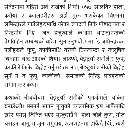
संवेदनामा गहिरो अर्थ राखेको थियो। ०५७ सालतिर होला,
कमैया र कमलहरीहरु अझै मुक्त भसकेका थिएनन।
जमिन्दारले गाउँलेहरुमाथि गरेका ज्यादती निकै पीडादायक र
निन्दनीय थिए। जब हजुरबाले कथामा भाउजु(नन्दको
प्रेमविहिन सम्बन्धको बारेमा सुनाउनुभयो, मलार्इ जमिन्दारका
पत्नीहरुले फुपू, काकीमाथि गरेको घिनलाग्दा र कलुषित
व्यवहार याद आएको थियो। लाग्थ्यो, बेङ्टुर्या रानीले र फुपू,
काकीले मिलेर विद्रोह गर्नुपर्छ तर न त, बेङ्टुर्या रानीको विद्रोह
सुनेँ न त फुपू, काकीको। समाजको निरिह पात्रहरुको
समानान्तर कथा।
कथाको बीचबीचमा बेङ्टुर्या रानीको पुनर्जन्मले चकित
बनाउँथ्यो। मनमनै आफ्नै मृत्युको काल्पनिक भ्रम आफैंमाथि
छरेर पुनस् जिवित भएर मुस्कुराउँथे। हलो जोत्ने कुरा, गोरु
चराउन जानु, म जुन समुदाय, रहनसहनमा हुर्किँदै थिएँ, त्यसै