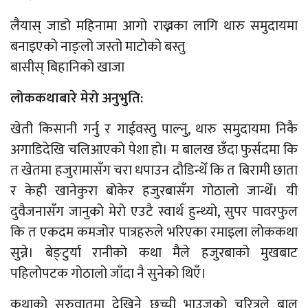
लैयास् जाडो महिनामा आगो राख्नका लागि थारु समुदायमा
बनाइएको नाङ्लो जस्तो माटोको बस्तु
बासीस् बिहानिको खाजा
लोककथाबारे मेरो अनुभुति:
खेती किसानी गर्नु र गाईवस्तु पाल्नु, थारु समुदायमा निकै
अगाडिदेखि चलिआएको पेशा हो। म बालख छँदा फुर्सदमा कि
त खेतमा हजुरामासँग चरा धपाउन दौडिन्थेँ कि त बिरामी छाता
र केही खानेकुरा बोकेर हजुरबासँग गोठालो जान्थेँ। यी
दुवैजनासँग जानुको मेरो एउटै स्वार्थ हुन्थ्यो, सुपर पावरफुल
कि त एकदम कमजोर पात्रहरुले भरिएका रमाइला लोककथा
सुन्ने। बेङ्टुर्या रानीको कथा मैले हजुरबाको मुखबाट
पहिलोपटक गोठालो जाँदा नै सुनेको थिएँ।
कथाको सुरुवातमा देखिने छुच्ची भाउजूको चरित्रले बाल