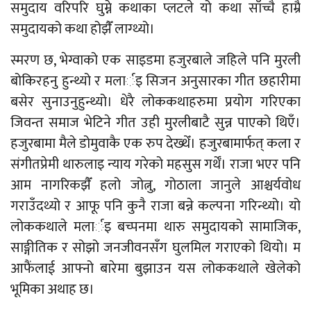
समुदाय वरिपरि घुम्ने कथाका प्लटले यो कथा साँच्चै हाम्रै
समुदायको कथा होझैँ लाग्थ्यो।
स्मरण छ, भेग्वाको एक साइडमा हजुरबाले जहिले पनि मुरली
बोकिरहनु हुन्थ्यो र मलार्इ सिजन अनुसारका गीत छहारीमा
बसेर सुनाउनुहुन्थ्यो। धेरै लोककथाहरुमा प्रयोग गरिएका
जिवन्त समाज भेटिने गीत उही मुरलीबाटै सुन्न पाएको थिएँ।
हजुरबामा मैले डोमुवाकै एक रुप देख्थेँ। हजुरबामार्फत् कला र
संगीतप्रेमी थारुलाइ न्याय गरेको महसुस गर्थेँ। राजा भएर पनि
आम नागरिकझैँ हलो जोत्नु, गोठाला जानुले आश्चर्यवोध
गराउँदथ्यो र आफू पनि कुनै राजा बन्ने कल्पना गरिन्थ्यो। यो
लोककथाले मलार्इ बच्पनमा थारु समुदायको सामाजिक,
साङ्गीतिक र सोझो जनजीवनसँग घुलमिल गराएको थियो। म
आफैंलाई आफ्नो बारेमा बुझाउन यस लोककथाले खेलेको
भूमिका अथाह छ।