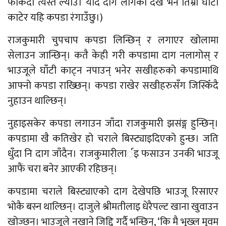
फर्किँदा त्यस्तै ल्याउ। यदि दाग लागेको देखेँ भने तिम्रो घाँटी
काटेर यहि कपडा रंगाउँछु।)
राजकुमारी चुपचाप कपडा लिन्छिन् र लगाएर खोलामा
सेलाउन जान्छिन्। कतै केही गरी कपडामा दाग नलागोस् र
भाउजूले घाँटी काट्न नपाउन् भनेर सखीहरुको कपडामाथि
आफ्नो कपडा राख्छिन्। कपडा राखेर सखीहरुसँग जिस्किँदै
नुहाउन थाल्छिन्।
नुहाइसकेर कपडा लगाउन जाँदा राजकुमारी झसंङ्ग हुन्छिन्।
कपडामा खै कतिखेर हो चराले बिस्ट्याइदिएको हुन्छ। जति
धुँदा नि दाग जाँदैन। राजकुमारीलार्इ फसाउन उनकी भाउजू
आफैं चरा बनेर आएकी रहिछन्।
कपडामा चराले बिस्ट्याएको दाग देखेपछि भाउजू रिसाएर
भोकै बस्न थाल्छिन्। दाजुले श्रीमतीलाइ धेरैपल्ट खाना खुवाउन
खोज्छन्। भाउजूले नखाने जिद्दि गर्दै भन्छिन्, ‘कि मै भुख्ल मुवम