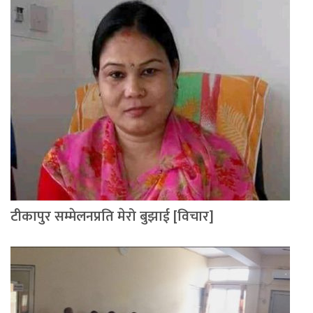
टीकापुर सम्मेलनप्रति मेरो बुझाई [विचार]