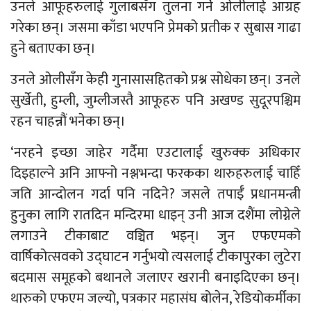
उनले आफूहरुलाई गुलाबसँग तुलना गर्ने ओलीलाई आग्रह
गरेका छन्। जसमा काँडा भएपनि प्रेमको प्रतीक र सुबास गाढा
हुने बताएका छन्।
उनले ओलीसँग केही गुनासासहितको प्रश्न सोधेका छन्। उनले
सुर्खेती, हुम्ली, जुम्लीजस्तै आफूहरु पनि अखण्ड सुदूरपश्चिम
रहन चाहन्नौं भनेका छन्।
‘नरहने इच्छा जाहेर गर्दैमा एउटालाई खुरुक्क अधिकार
दिइहाल्ने अनि आफ्नो नश्लभन्दा फरकका थारुहरुलाई चाहिँ
जति आन्दोलन गर्दा पनि नदिने? जसले तपाईँ प्रधानमन्त्री
हुनुका लागि रातदिन मन्दिरमा धाइन् उनी आज दशैंमा लोग्नेले
लगाउने टीकाबाट वञ्चित भइन्। जुन एफएमको
वार्षिकोत्सवको उद्घाटन गर्नुभयो त्यसलाई टीकापुरका लुटेरा
बदमास समूहको बथानले जलाएर खरानी बनाइदिएका छन्।
थारुको एफएम जल्यो, पत्रकार महासंघ बोलेन, रेडियोकर्मीका