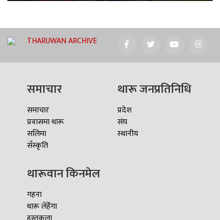
THARUWAN ARCHIVE
समाचार
थारू जनप्रतिनिधि
समाचार
प्रदेश
प्रवासमा थारू
संघ
सलिमा
स्थानीय
सँस्कृति
थारूवान किनमेल
गहना
थारू लेहेँगा
हस्तकला