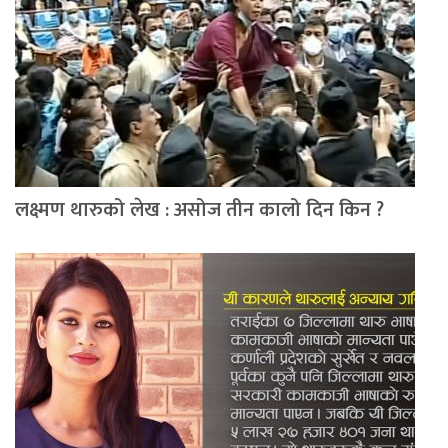
लक्ष्मण थारुको लेख : असोज तीन कालो दिन किन ?