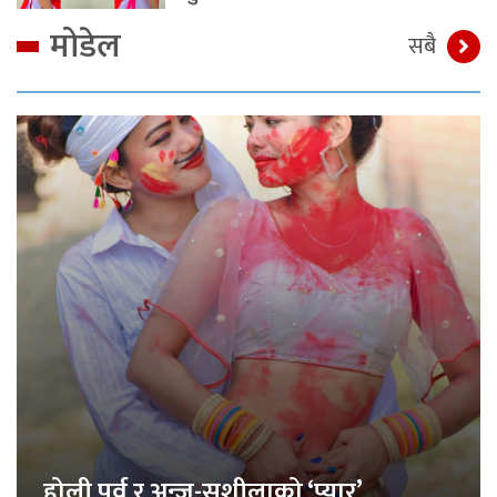
मोडेल
सबै
होली पर्व र अन्जु-सुशीलाको ‘प्यार’