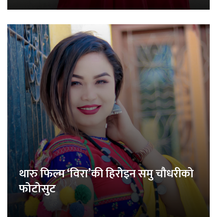
थारु फिल्म ‘विरा’की हिरोइन समु चौधरीको
फोटोसुट