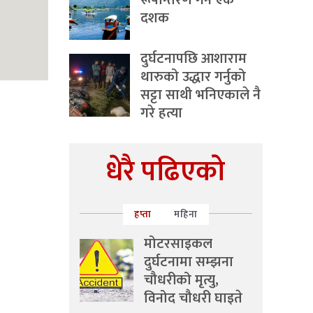
रूपान्तरण गर्ने एक
दशक
दुर्घटनापछि आशाराम
थारुको उद्धार गर्नुको
सट्टा साथी भनिएकाले नै
गरे हत्या
धेरै पढिएको
हप्ता
महिना
मोटरसाइकल
दुर्घटनामा सम्झना
चौधरीको मृत्यु,
विनोद चौधरी घाइते