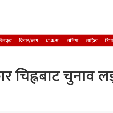
खेलकुद
विचार/ब्लग
था.क.स.
सलिमा
साहित्य
टिभी
र चिह्नबाट चुनाव ल