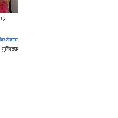
झाई
गुन्जिदैछ