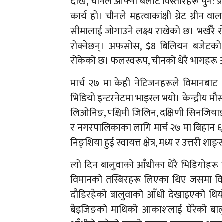
देखि, चीनले आफ्नो बलौटे विस्तारहरू पुन: प्रा
कार्य हो। चीनले महत्वाकांक्षी ग्रेट ग्री
सीमालाई जोगाउने लक्ष्य राखेको छ। भर्खरै
रोक्नेछन्। अफसोस, $8 बिलियन बजेटको बाब
रोकेको छ। फलस्वरूप, चीनको धेरै भागहरू 
मार्च २७ मा केही नेटिजनहरूले विमानबा
भिडियो इन्टरनेटमा भाइरल भयो। केन्द्रीय मौस
लिओनिङ, पश्चिमी जिलिन, दक्षिणी सिनजियाङ, अधि
र नगरपालिकाका लागि मार्च २७ मा बिहान ६ 
निङ्शिया हुई स्वायत्त क्षेत्र, मध्य र उत्तरी शाङ
त्यो दिन बालुवाको आँधीका धेरै भिडियोहरू
विमानको तस्बिरहरू लिएका थिए जसमा वि
दौडिरहेको बालुवाको आँधी देखाइएको थियो
बेइजिङको माथिको आकाशलाई घेरेको बालुव