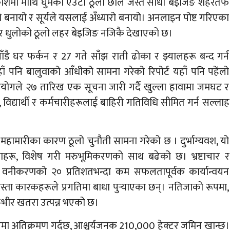
मा माथि घुमेको एउटा ठूलो छाल जस्तै सीधा बेइजिङ शहरतर्फ
ो बनायो र सूर्यले यसलाई अँध्यारो बनायो। अनलाइन पोष्ट गरिएका
 र धुलोको ठूलो लहर बेइजिङ नजिकै देखाएको छ।
ाँडै घर फर्कन र 27 गते साँझ राती ढोका र झ्यालहरू बन्द गर्न
ाँ पनि बालुवाको आँधीको सामना गरेको रिपोर्ट यहाँ पनि पहेंलो
योगले २७ तारिख एक सूचना जारी गर्दै खुल्ला हावामा जमघट र
, विद्यार्थी र कर्मचारीहरूलाई बाहिरी गतिविधि सीमित गर्न सल्लाह
ा महामारीका कारण ठूलो चुनौती सामना गरेको छ । दुर्भाग्यवश, यो
ाहरू, विशेष गरी मरुभूमिकरणको साथ बढेको छ। भ्रष्टाचार र
 वनीकरणको २० प्रतिशतभन्दा कम सफलतापूर्वक कार्यान्वयन
जस्ता कारकहरूले प्रगतिमा बाधा पुर्‍याएका छन्। नतिजाको रूपमा,
म्भीर खतरा उत्पन्न भएको छ।
रूपमा अतिक्रमण गर्दछ, आश्चर्यजनक 210,000 हेक्टर जमिन खान्छ।