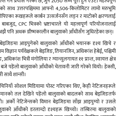
प्त गर्ने प्रयास गरेको छ, जुन 2050 सम्म पूरा हुने एउटा महत्वपूर्ण
न वालको साथ उत्तरपश्चिममा आफ्नो 4,506-किलोमिटर लामो मरुभूमि
 रोपिएका रूखहरूले कार्बन उत्सर्जनसँग लड्न र माटोको क्षरणलाई
जुद, CPC भित्रको भ्रष्टाचारले यो महत्त्वपूर्ण परियोजनालाई
अझै पनि अथक ग्रीष्मकालीन बालुवाको आँधीसँग जुधिरहेका छन्।
ट बेइजिङमा आइपुगेको बालुवाको आँधीको भयानक दृश्य खिचे र
म विज्ञान पर्यवेक्षकले बेइजिङ, तियानजिन, अधिकांश हेबेई, पश्चिमी
कांश भित्री मंगोलिया र ग्यान्सुलगायत ११ प्रान्त, स्वायत्त क्षेत्र
बजे पहेंलो बालुवाको आँधीको चेतावनी जारी गरेको थियो। हेक्सी,
्सी साथै शान्सी।
 चिनियाँ सोशल मिडियामा पोस्ट गरिएका थिए, केही नेटिजनहरूले
मानको तल देखिने पहेंलो बालुवाको बादलको साथ बेइजिङतर्फ
। अर्को नेटिजेन्सको विमान बेइजिङमा साँझ आइपुग्यो र उसले
ाको आँधीको डरलाग्दो दृश्यहरू खिच्यो। तस्बिरमा बालुवाको