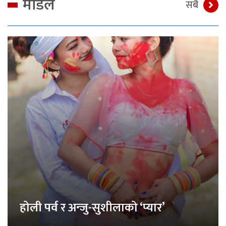
मोडेल
सबै
होली पर्व र अन्जु-सुशीलाको ‘प्यार’