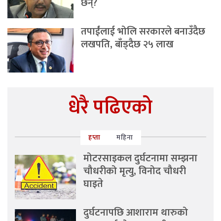
छन्?
तपाईंलाई भोलि सरकारले बनाउँदैछ
लखपति, बाँड्दैछ २५ लाख
धेरै पढिएको
हप्ता
महिना
मोटरसाइकल दुर्घटनामा सम्झना
चौधरीको मृत्यु, विनोद चौधरी
घाइते
दुर्घटनापछि आशाराम थारुको