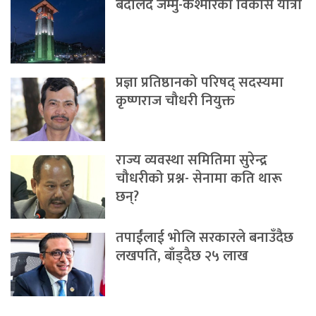
बदलिँदै जम्मु-कश्मीरको विकास यात्रा
प्रज्ञा प्रतिष्ठानको परिषद् सदस्यमा
कृष्णराज चौधरी नियुक्त
राज्य व्यवस्था समितिमा सुरेन्द्र
चौधरीको प्रश्न- सेनामा कति थारू
छन्?
तपाईंलाई भोलि सरकारले बनाउँदैछ
लखपति, बाँड्दैछ २५ लाख