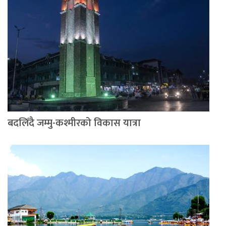
बदलिँदै जम्मु-कश्मीरको विकास यात्रा