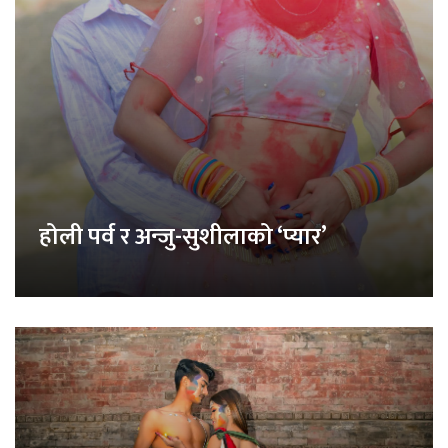
होली पर्व र अन्जु-सुशीलाको ‘प्यार’