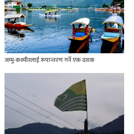
जम्मु-कश्मीरलाई रूपान्तरण गर्ने एक दशक