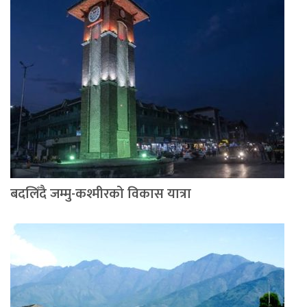
बदलिँदै जम्मु-कश्मीरको विकास यात्रा