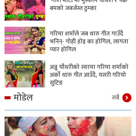
‘गोरी मोटी’मा मुस्कान चौधरी र चक्र
बमको जबर्जस्त ठुम्का
गरिमा शर्माले जब थारु गीत गाउँदै
भनिन्- गोही होइ का होगिल, लागता
प्यार होगिल
अन्नु चौधरीको स्वरमा गरिमा शर्माको
अर्को थारु गीत आउँदै, यसरी गरियो
सुटिङ
मोडेल
सबै