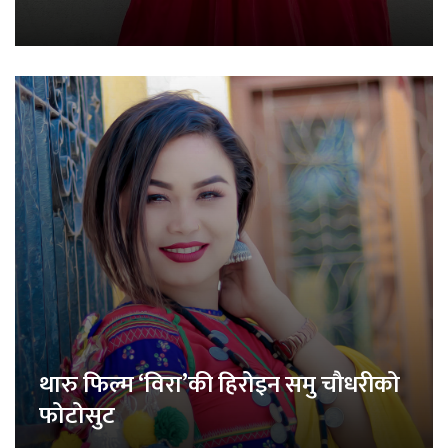
थारु फिल्म ‘विरा’की हिरोइन समु चौधरीको
फोटोसुट