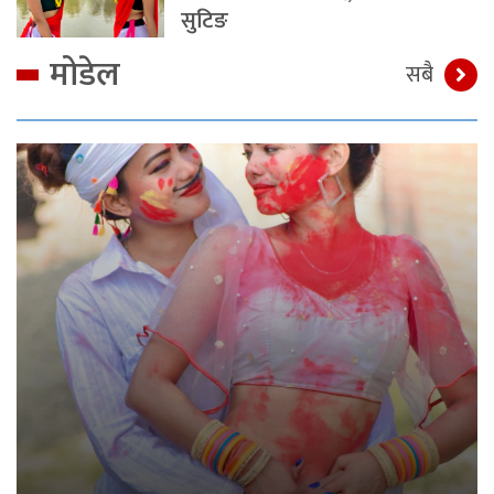
सुटिङ
मोडेल
सबै