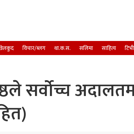
खेलकुद
विचार/ब्लग
था.क.स.
सलिमा
साहित्य
टिभी
रेष्ठले सर्वोच्च अदाल
सहित)