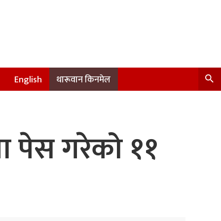
English
थारूवान किनमेल
तमा पेस गरेको ११