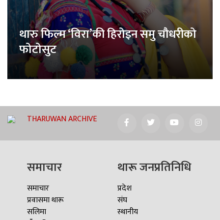
थारु फिल्म ‘विरा’की हिरोइन समु चौधरीको
फोटोसुट
THARUWAN ARCHIVE
समाचार
थारू जनप्रतिनिधि
समाचार
प्रदेश
प्रवासमा थारू
संघ
सलिमा
स्थानीय