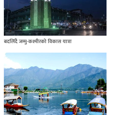
बदलिँदै जम्मु-कश्मीरको विकास यात्रा