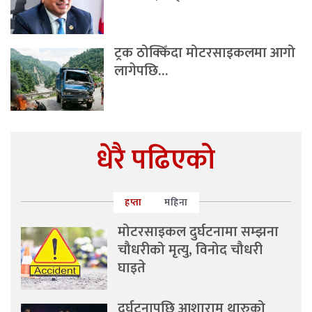
ट्रक ठोक्किँदा मोटरसाइकलमा आगो
लागेपछि…
धेरै पढिएको
हप्ता
महिना
मोटरसाइकल दुर्घटनामा सम्झना
चौधरीको मृत्यु, विनोद चौधरी
घाइते
दुर्घटनापछि आशाराम थारुको