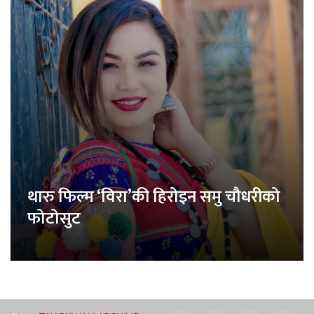
थारु फिल्म ‘विरा’की हिरोइन समु चौधरीको
फोटोसुट