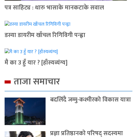
पत्र साहिट्य : थारु भासाके मानकटाके सवाल
डस्या डायरीम खाँचल रिगिविगी पन्ह्वा
मै का उ हुँ यार ? [हाँस्यव्यंग्य]
ताजा समाचार
बदलिँदै जम्मु-कश्मीरको विकास यात्रा
प्रज्ञा प्रतिष्ठानको परिषद् सदस्यमा