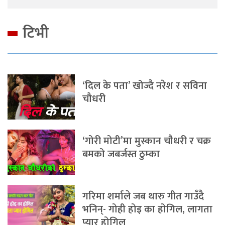
टिभी
‘दिल के पता’ खोज्दै नरेश र सविना
चौधरी
‘गोरी मोटी’मा मुस्कान चौधरी र चक्र
बमको जबर्जस्त ठुम्का
गरिमा शर्माले जब थारु गीत गाउँदै
भनिन्- गोही होइ का होगिल, लागता
प्यार होगिल