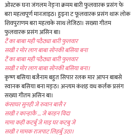
ओस्टक घना जंगलम नेङ्ना क्रमम बारी फुलवारक प्रसंग फे
बरा महत्वपूर्ण मानजाइठ। हुइना ट फूलवारक प्रसंग थारू लोक
शिवपुराणम बरा महत्वके साथ लेजिठा। सख्या गीतम
फुलवारक प्रसंग असिन बा।
टैं का बाबा मही पठैठ्या बारी फुलवार
सखी र मोर लाग बाबा सोनकी बसिया बना
टैं का बाबा मही पठैठ्या बारी फुलवार
सखी र मोर लाग बाबा सोनकी बसिया बना।
कृष्ण बसिया बजैनाम बहुत सिपार रलक मार आपन बाबसे
स्वानक बसिया बना मङ्ठ। अन्त्यम कंशह वध कर्लक प्रसंग
सख्या गीतम असिन बा।
कंसाघर सुनही जे रुवान बासै र
सखी र कान्हाकै … जे बरहन विदा
मामा कही कटबुँ जे माइ घर कटबु जे
सखी र मामक राजपाट लिहबुँ उठा।