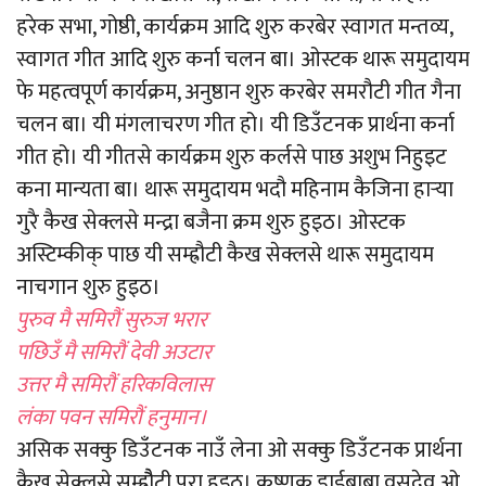
हरेक सभा, गोष्ठी, कार्यक्रम आदि शुरु करबेर स्वागत मन्तव्य,
स्वागत गीत आदि शुरु कर्ना चलन बा। ओस्टक थारू समुदायम
फे महत्वपूर्ण कार्यक्रम, अनुष्ठान शुरु करबेर समरौटी गीत गैना
चलन बा। यी मंगलाचरण गीत हो। यी डिउँटनक प्रार्थना कर्ना
गीत हो। यी गीतसे कार्यक्रम शुरु कर्लसे पाछ अशुभ निहुइट
कना मान्यता बा। थारू समुदायम भदौ महिनाम कैजिना हार्‍या
गुरै कैख सेक्लसे मन्द्रा बजैना क्रम शुरु हुइठ। ओस्टक
अस्टिम्कीक् पाछ यी सम्ह्रौटी कैख सेक्लसे थारू समुदायम
नाचगान शुरु हुइठ।
पुरुव मै समिरौं सुरुज भरार
पछिउँ मै समिरौं देवी अउटार
उत्तर मै समिरौं हरिकविलास
लंका पवन समिरौं हनुमान।
असिक सक्कु डिउँटनक नाउँ लेना ओ सक्कु डिउँटनक प्रार्थना
कैख सेक्लसे सम्ह्रौैटी पूरा हुइठ। कृष्णक डाईबाबा वसुदेव ओ