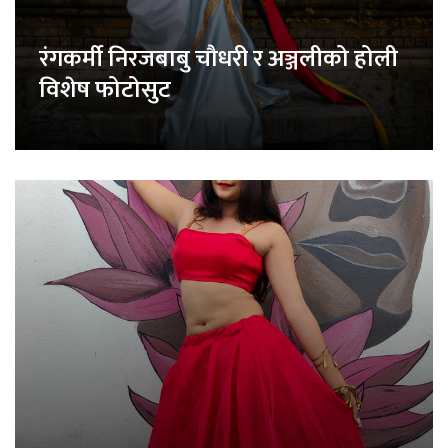
रंगकर्मी निरजबाबु चौधरी र अञ्जलीको होली
विशेष फोटोसुट