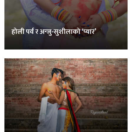
होली पर्व र अन्जु-सुशीलाको ‘प्यार’