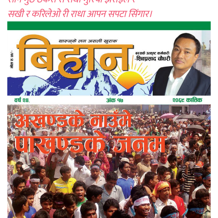
सखी र करिलेओ री राधा आपन सपटा सिंगार।