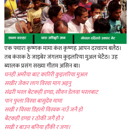
एक फ्यारा कृष्णक मामा कंश कृष्णह आपन दरवारम बलैठ।
तब कंसक ठे जाइबेर जंगलम कुइलरिया मुअल भेटैठ। उह
ब्यालक प्रसंग सख्या गीतम असिन बा।
घनही अमरैया बाट कारिरी कुइलरिया मुअल
सखीर जेकर लाग विरवा माग अइनु
संढरी भरल बेटकही डण्डा, सौवन डेलवा भरलबाट
पान फुला विरवा बासुदेव मामा
सखी र विरवा डिहलो विरवक नाउँ जनै हो
बेटकही डण्डा र ठोकी जगै हो र
सखी र बाउन बनिया हौंकी र जगा।