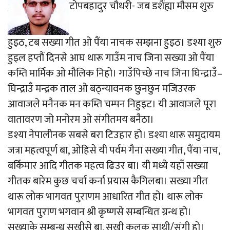
टोपबहादुर चौधरी- जब डशैंह्या मौसम शुरु
हुइठ, टब सख्या गीत ओ पैंया नाचक सम्झना हुइठ। डश्या शुरु
हुइल हप्तौं दिनसे आघ थारू गाउँम नाच जिना सख्या ओ पैंया
कम्ति मार्मिक ओ मौलिक निहो। गाउँपिच्छे नाच जिना घिन्द्राउँ–
घिन्द्राउँ मन्द्रक ताल ओ बठ्न्यावनक छुनछुन मजिउरक
आवाजले मनैनक मन कम्ति चम्पन निहुइट। यी आवाजले पूरा
वातावरण जो मनोरम ओ संगीतमय बनैठा।
डश्या नेपालीनक सबसे बरा टिउहार हो। डश्या थारू समुदायम
जत्रा महत्वपूर्ण बा, ओहिसे यी पर्वम गैना सख्या गीत, पैंया नाच,
बर्किमार आदि गीतक महत्व ढिउर बा। यी मध्ये यहाँ सख्या
गीतक बारेम कुछ चर्चा कर्ना प्रयास कैगिलबा। सख्या गीत
थारू लोक भागवत पुराणम आधारित गीत हो। थारू लोक
भागवत पुराण भगवान श्री कृष्णसे सम्बन्धित ग्रन्थ हो।
सख्याके सम्बन्ध सखीसे बा, सखी कलक साथी/संगी हो।