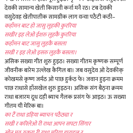
देवकी सामान्य खेती किसानी कर्ना मनै रठ। टब देवकी
वसुदेवह खेतीपातीक सामग्रीक लाग वन्वा पठैटी कठी–
कहाँमन बाट हो जासु लुहकी कुररिया
सखीर इह लेओ ईशरु लुहकै कुररिया
कहाँमन बाट जासु लुहकै बसला
सखी र इह लेओ इसरु लुहकै बसला।
असिक सख्या गीत शुरु हुइठ। सख्या गीतम कृष्णक सम्पूर्ण
जीवनीक बारेम उल्लेख कैगिल बा। जब वसुदेव ओ देवकीक्
कोखमसे कृष्ण जर्मठ ओ पाछ हुर्कठ फे। जवान हुइना क्रमम
पाछ राधासे हाँसखेल शुरु हुइठन। असिक संग बैठ्ना क्रमम
राधा बजारम दूध दही ब्याच गैलक प्रसंग फे आइठ। ऊ सख्या
गीतम यी मेरिक बा।
का टैं राधा डहिया ब्याचन पठैठ्या र
सखी र करिलेओ री राधा आपन सपटा सिंगार
सोन मुठ ठकरा री राधा मुरिया झराइल र