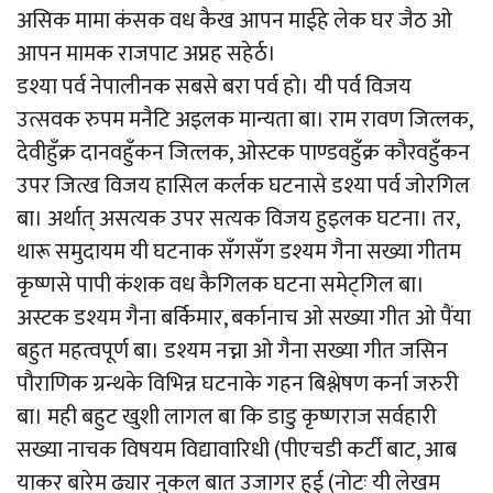
असिक मामा कंसक वध कैख आपन माईहे लेक घर जैठ ओ
आपन मामक राजपाट अप्नह सहेर्ठ।
डश्या पर्व नेपालीनक सबसे बरा पर्व हो। यी पर्व विजय
उत्सवक रुपम मनैटि अइलक मान्यता बा। राम रावण जित्लक,
देवीहुँक्र दानवहुँकन जित्लक, ओस्टक पाण्डवहुँक्र कौरवहुँकन
उपर जित्ख विजय हासिल कर्लक घटनासे डश्या पर्व जोरगिल
बा। अर्थात् असत्यक उपर सत्यक विजय हुइलक घटना। तर,
थारू समुदायम यी घटनाक सँगसँग डश्यम गैना सख्या गीतम
कृष्णसे पापी कंशक वध कैगिलक घटना समेट्गिल बा।
अस्टक डश्यम गैना बर्किमार, बर्कानाच ओ सख्या गीत ओ पैंया
बहुत महत्वपूर्ण बा। डश्यम नच्ना ओ गैना सख्या गीत जसिन
पौराणिक ग्रन्थके विभिन्न घटनाके गहन बिश्लेषण कर्ना जरुरी
बा। मही बहुट खुशी लागल बा कि डाडु कृष्णराज सर्वहारी
सख्या नाचक विषयम विद्यावारिधी (पीएचडी कर्टी बाट, आब
याकर बारेम ढ्यार नुकल बात उजागर हुई (नोटः यी लेखम