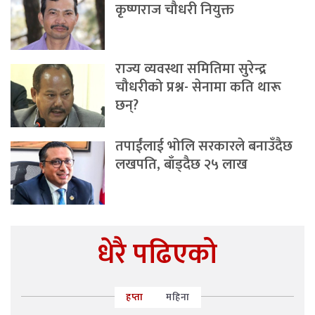
कृष्णराज चौधरी नियुक्त
राज्य व्यवस्था समितिमा सुरेन्द्र
चौधरीको प्रश्न- सेनामा कति थारू
छन्?
तपाईंलाई भोलि सरकारले बनाउँदैछ
लखपति, बाँड्दैछ २५ लाख
धेरै पढिएको
हप्ता
महिना