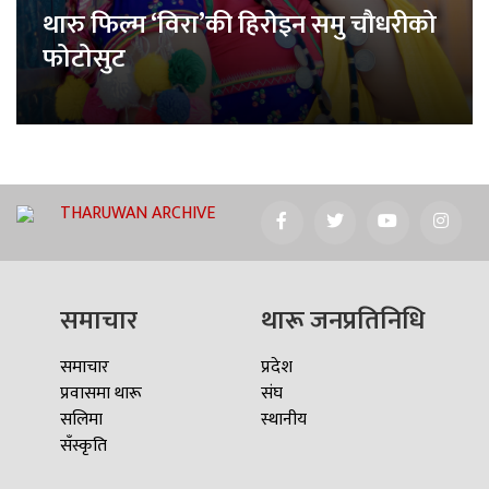
थारु फिल्म ‘विरा’की हिरोइन समु चौधरीको
फोटोसुट
THARUWAN ARCHIVE
समाचार
थारू जनप्रतिनिधि
समाचार
प्रदेश
प्रवासमा थारू
संघ
सलिमा
स्थानीय
सँस्कृति