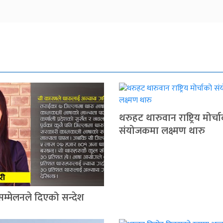
थरुहट थारुवान राष्ट्रिय मोर्च
संयोजकमा लक्ष्मण थारु
सम्मेलनले दिएको सन्देश