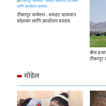
टीकापुर सम्मेलन : थरूहट थारूवान
प्रदेशका लागि आन्दाेलन प्रस्ताव
बीस हजा
टीकापुर
मोडेल