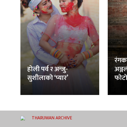
रंगक
होली पर्व र अन्जु-
अञ्ज
सुशीलाको ‘प्यार’
फोटो
THARUWAN ARCHIVE