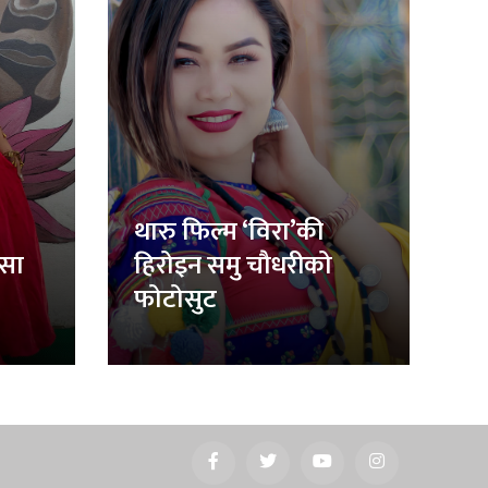
थारु फिल्म ‘विरा’की
िसा
हिरोइन समु चौधरीको
फोटोसुट