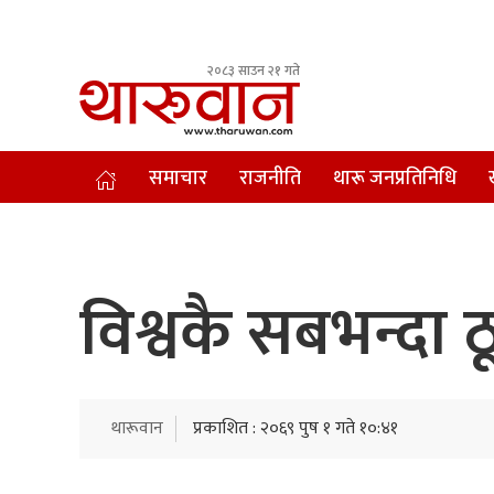
२०८३ साउन २१ गते
Leading Newsportal from Tharu Community Nepal.
समाचार
राजनीति
थारू जनप्रतिनिधि
विश्वकै सबभन्दा
थारूवान
प्रकाशित : २०६९ पुष १ गते १०:४१