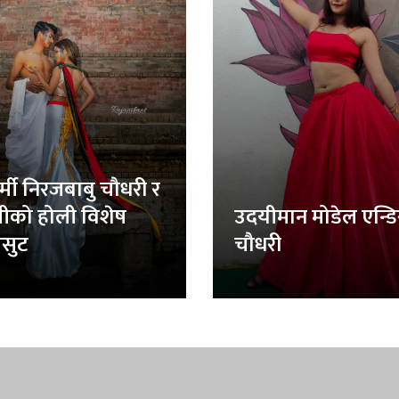
र्मी निरजबाबु चौधरी र
लीको होली विशेष
उदयीमान मोडेल एन्ड
सुट
चौधरी