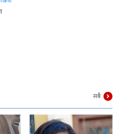
ा
सबै