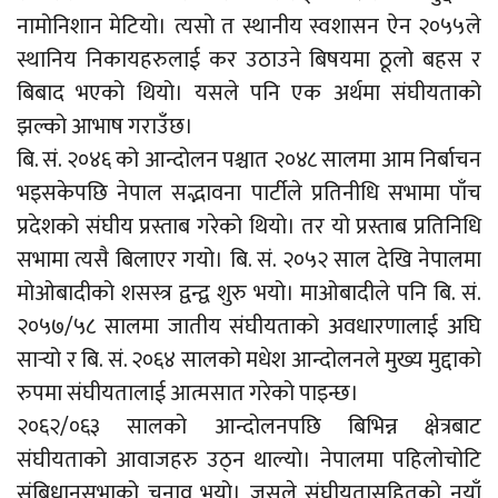
नामोनिशान मेटियो। त्यसो त स्थानीय स्वशासन ऐन २०५५ले
स्थानिय निकायहरुलाई कर उठाउने बिषयमा ठूलो बहस र
बिबाद भएको थियो। यसले पनि एक अर्थमा संघीयताको
झल्को आभाष गराउँछ।
बि. सं. २०४६ को आन्दोलन पश्चात २०४८ सालमा आम निर्बाचन
भइसकेपछि नेपाल सद्भावना पार्टीले प्रतिनीधि सभामा पाँच
प्रदेशको संघीय प्रस्ताब गरेको थियो। तर यो प्रस्ताब प्रतिनिधि
सभामा त्यसै बिलाएर गयो। बि. सं. २०५२ साल देखि नेपालमा
मोओबादीको शसस्त्र द्वन्द्व शुरु भयो। माओबादीले पनि बि. सं.
२०५७/५८ सालमा जातीय संघीयताको अवधारणालाई अघि
सार्‍यो र बि. सं. २०६४ सालको मधेश आन्दोलनले मुख्य मुद्दाको
रुपमा संघीयतालाई आत्मसात गरेको पाइन्छ।
२०६२/०६३ सालको आन्दोलनपछि बिभिन्न क्षेत्रबाट
संघीयताको आवाजहरु उठ्न थाल्यो। नेपालमा पहिलोचोटि
संबिधानसभाको चुनाव भयो। जसले संघीयतासहितको नयाँ