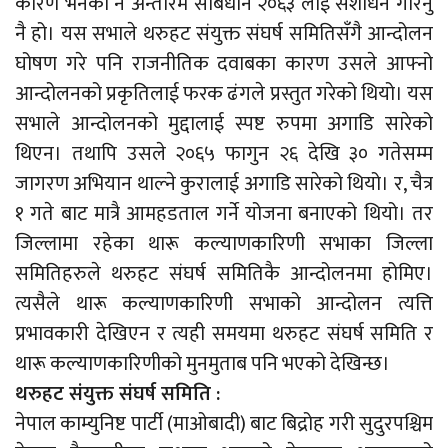
कारण भनेको नै अन्तरिम संबिधान २०६३ लाई संशोधन गरिनु
नै हो। यस सभाले थरुहट संयुक्त संघर्ष समितिसँगै आन्दोलन
घोषण गरे पनि राजनीतिक दवाबका कारण उसले आफ्नो
आन्दोलनको प्रकृतिलाई फरक ढंगले प्रस्तुत गरेको थियो। यस
सभाले आन्दोलनको मुद्दालाई स्पष्ट रुपमा अगाडि सारेको
थिएन। तथापि उसले २०६५ फागुन २६ देखि ३० गतेसम्म
जागरण अभियान थाल्ने कुरालाई अगाडि सारेको थियो। र, चैत्र
१ गते बाट मात्रै आमहडताल गर्ने योजना बनाएको थियो। तर
जिल्लामा रहेका थारू कल्याणकारिणी सभाका जिल्ला
समितिहरुले थरुहट संघर्ष समितिकै आन्दोलनमा होमिए।
त्यसैले थारू कल्याणकारिणी सभाको आन्दोलन त्यत्ति
प्रभावकारी देखिएन र त्यही समयमा थरुहट संघर्ष समिति र
थारू कल्याणकारिणीको मुनमुताब पनि भएको देखिन्छ।
थरुहट संयुक्त संघर्ष समिति :
नेपाल काम्युनिष्ट पार्टी (माओबादी) बाट बिद्रोह गरी सुदुरपश्चिम