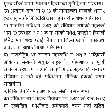
मूलबासीको रुपमा स्वतन्त्र पहिचानको सुनिश्चितता गरियोस।
ख) अन्तरिम संबिधान २०६३ को नागरिकता महलको धारा ८
(५) लागू भएकै मितिदेखि खारेज हुने गरी संशोधन गरियोस।
ग) अन्तरिम संबिधान २०६३ को संबिधान सभाको महलको
धारा ६३ उपधारा ३ र ३ क मा रहेको मधेश, पहाडी र हिमाली
बिभेदात्मक शब्द हटाई ‘नेपालका जिल्लाहरुको जनसंख्या
प्रतिशतको आधार’ मा थप गरियोस।
घ) अन्तर्राष्ट्रिय श्रम संगठन महासन्धि नं. १६९ र आदिबासी
अधिकार सम्बन्धी संयुक्त राष्ट्रसंघीय घोषणापत्र र पृथ्बी
सम्मेलन १९९२ मा भएको सम्पुर्ण प्राबधानहरुलाई अन्तरिम
संबिधान र नयाँ बन्ने संबिधानमा मौलिक हकको रुपमा
राखियोस।
२. बिभिन्न ऐन नियम र अध्यायदेश संशोधन सम्बन्धमा
क) संबिधान सभा सदस्य निर्बाचन ऐन २०६४ को दफा ७ (३)
मा उल्लेखित ‘मधेशीबाट उम्मेदवारी चयन गर्दा दलित,