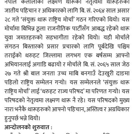
नेपाल कैलालीका लक्ष्मण थारूको नेतृत्वमा थारूहरुको
जातीय पहिचान र अधिकारको लागि बि. सं. २०६४ साल असार
२८ गते ‘संयुक्त थारू राष्ट्रिय मोर्चा’ गठन गरिएको थियो। यस
मोर्चामा बिभिन्न ठूला राजनीतिक पार्टीसँग आबद्ध रहेको थारू
युवा जमातहरुको सहभागीता रहेको थियो। यही मोर्चाले
संगठन बिस्तारको प्रसार प्रचारको लागि पूर्बदेखि पश्चिम
तराईको थरुहट जिल्लामा लगभग एक बर्षसम्म आफ्नो
अभियानलाई अगाडि बढायो र मोर्चाले बि. सं. २०६५ साल जेठ
२७ गते श्री बाल जनता उच्च माबि बनगाउँ देउखुरी दाङमा
पहिलो राष्ट्रिय सम्मेलन गर्‍यो। यस सम्मेलनले ‘संयुक्त थारू
राष्ट्रिय मोर्चा’ लाई ‘थरुहट राज्य परिषद’ मा परिणत गर्‍यो। यस
परिषदको नेतृत्वमा लक्ष्मण थारू नै रहे। यस परिषदको मुख्य
नारा भनैकै थारूहरुको आफ्नो पहिचान, अस्तित्व र अग्रधिकार
हुनुपर्छ भन्ने थियो।
आन्दोलनको शुरुवात :