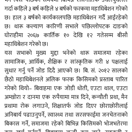
भने त्यस पछिका समयमा बिभिन्न राजनीतिक उथलपुथलले
गर्दा कहिले ३ बर्ष कहिले ४ बर्षको फरकमा महाधिबेशन गरेको
छ। हाल ३ बर्षको कार्यकालपछि महाधिबेशन गर्दै आईरहेको
छ। थारू कल्याण कारिणी सभाले पछिल्लोपटक दाङको
घोराहीमा २०६७ कार्तिक १० देखि १२ गतेसम्म बीसौ
महाधिबेशन गरेको छ।
यस सभाको मुख्य मुद्दा भनेको थारू समाजमा रहेका
सामाजिक, आर्थिक, शैक्षिक र सांस्कृतिक गरी ४ पक्षलाई
सुधार गर्नु पर्ने जोड दिदै आएको छ। बि. सं. २०१२ सालको
छैठो महाधिबेशनले अलिक फरक किसिमको प्रस्ताब पारित
गरेको थियो– बिवाहमा एक जोडी धोती, एउटा थाल, एउटा
अम्खोरा र दानमा एक रुपैयामा मात्र दिने, कन्यौती प्रथा, मैन
प्रथामा रोक लगाउने, शिक्षातर्फ जोड दिएर छोराछोरीलाई
अनिबार्य पढाउनुपर्ने, स्वास्थ्य तथा सरसफाईमा जनचेतनाको
बिकास गर्ने, समाजमा रहेको बिभिन्न किसिमको भोजभतेरमा