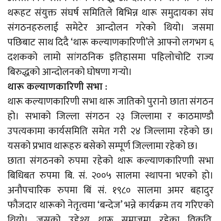
थरूहट संयुक्त संघर्ष समितिले बिभिन्न थारू समुदायका संघ
संगठनहरुलाई समेटेर आन्दोलन गरेको थियो। जसमा
पछिबाट साथ दिदै ‘थारू कल्याणकारिणी’ले आफ्नो लगभग ६
दशकको लामो सांगठनिक इतिहासमा पहिलोचोटि राज्य
बिरुद्धको आन्दोलनको घोषणा गर्‍यो।
थारू कल्याणकारिणी सभा :
थारू कल्याणकारिणी सभा थारू जातिको पुरानो छाता संगठन
हो। सभाको जिल्ला संगठन २३ जिल्लामा र काठमाण्डौ
उपत्यकामा कार्यसमिति समेत गरी २४ जिल्लामा रहेको छ।
यसको प्रभाव थारूहरु बसेको सम्पूर्ण जिल्लामा रहेको छ।
छाता संगठनको रुपमा रहेको थारू कल्याणकारिणाी सभा
बिधिबत रुपमा बि. सं. २००५ सालमा स्थापना भएको हो।
अनौपचारिक रुपमा बिं सं. १९८० सालमा अमर बहादुर
फौजदार थारूको नेतृत्वमा ‘बन्देज’ भन्ने कार्यक्रम तय गरिएको
थियो। जसको उद्देश्य थारू समाजमा रहेका विकृति,