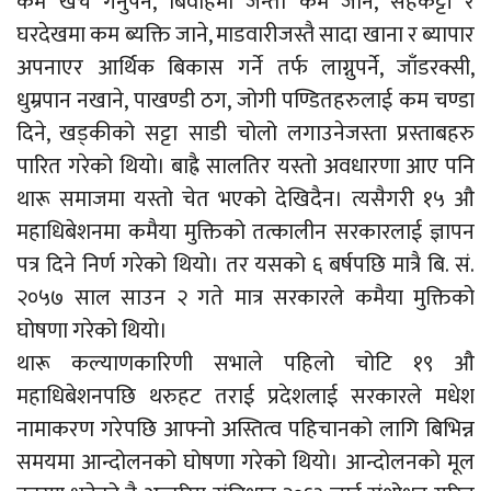
कम खर्च गर्नुपर्ने, बिवाहमा जन्ती कम जाने, सहकट्टी र
घरदेखमा कम ब्यक्ति जाने, माडवारीजस्तै सादा खाना र ब्यापार
अपनाएर आर्थिक बिकास गर्ने तर्फ लाग्नुपर्ने, जाँडरक्सी,
धुम्रपान नखाने, पाखण्डी ठग, जोगी पण्डितहरुलाई कम चण्डा
दिने, खड्कीको सट्टा साडी चोलो लगाउनेजस्ता प्रस्ताबहरु
पारित गरेको थियो। बाह्रै सालतिर यस्तो अवधारणा आए पनि
थारू समाजमा यस्तो चेत भएको देखिदैन। त्यसैगरी १५ औ
महाधिबेशनमा कमैया मुक्तिको तत्कालीन सरकारलाई ज्ञापन
पत्र दिने निर्ण गरेको थियो। तर यसको ६ बर्षपछि मात्रै बि. सं.
२०५७ साल साउन २ गते मात्र सरकारले कमैया मुक्तिको
घोषणा गरेको थियो।
थारू कल्याणकारिणी सभाले पहिलो चोटि १९ औ
महाधिबेशनपछि थरुहट तराई प्रदेशलाई सरकारले मधेश
नामाकरण गरेपछि आफ्नो अस्तित्व पहिचानको लागि बिभिन्न
समयमा आन्दोलनको घोषणा गरेको थियो। आन्दोलनको मूल