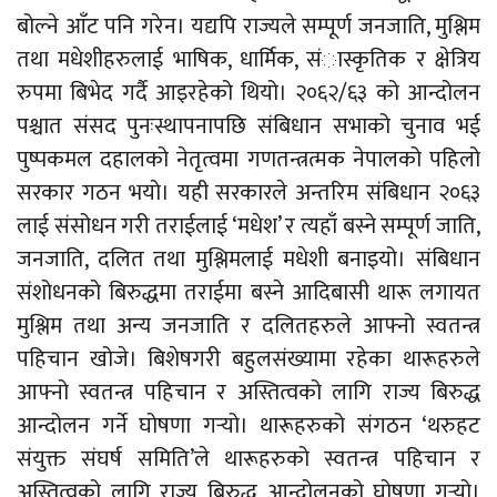
बोल्ने आँट पनि गरेन। यद्यपि राज्यले सम्पूर्ण जनजाति, मुश्लिम
तथा मधेशीहरुलाई भाषिक, धार्मिक, संास्कृतिक र क्षेत्रिय
रुपमा बिभेद गर्दै आइरहेको थियो। २०६२/६३ को आन्दोलन
पश्चात संसद पुनःस्थापनापछि संबिधान सभाको चुनाव भई
पुष्पकमल दहालको नेतृत्वमा गणतन्त्रत्मक नेपालको पहिलो
सरकार गठन भयो। यही सरकारले अन्तरिम संबिधान २०६३
लाई संसोधन गरी तराईलाई ‘मधेश’ र त्यहाँ बस्ने सम्पूर्ण जाति,
जनजाति, दलित तथा मुश्लिमलाई मधेशी बनाइयो। संबिधान
संशोधनको बिरुद्धमा तराईमा बस्ने आदिबासी थारू लगायत
मुश्लिम तथा अन्य जनजाति र दलितहरुले आफ्नो स्वतन्त्र
पहिचान खोजे। बिशेषगरी बहुलसंख्यामा रहेका थारूहरुले
आफ्नो स्वतन्त्र पहिचान र अस्तित्वको लागि राज्य बिरुद्ध
आन्दोलन गर्ने घोषणा गर्‍यो। थारूहरुको संगठन ‘थरुहट
संयुक्त संघर्ष समिति’ले थारूहरुको स्वतन्त्र पहिचान र
अस्तित्वको लागि राज्य बिरुद्ध आन्दोलनको घोषणा गर्‍यो।