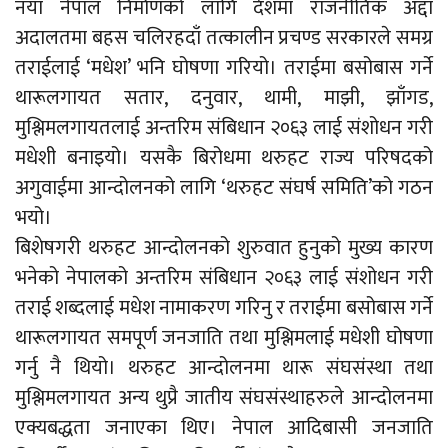
नयाँ नेपाल निर्माणको लागि देशमा राजनीतिक अद्दा
अदालतमा बहस चलिरहदाँ तत्कालीन प्रचण्ड सरकारले समग्र
तराईलाई ‘मधेश’ भनि घोषणा गरियो। तराईमा बसोबास गर्ने
थारूलगायत सतार, दनुवार, थामी, माझी, झाँगड,
मुश्लिमलगायतलाई अन्तरिम संबिधान २०६३ लाई संशोधन गरी
मधेशी बनाइयो। यसकै बिरोधमा थरुहट राज्य परिषदको
अगुवाईमा आन्दोलनको लागि ‘थरुहट संघर्ष समिति’को गठन
भयो।
बिशेषगरी थरुहट आन्दोलनको शुरुवात हुनुको मुख्य कारण
भनेको नेपालको अन्तरिम संबिधान २०६३ लाई संशोधन गरी
तराई शब्दलाई मधेश नामाकरण गरिनु र तराईमा बसोबास गर्ने
थारूलगायत समपूर्ण जनजाति तथा मुश्लिमलाई मधेशी घोषणा
गर्नु नै थियो। थरुहट आन्दोलनमा थारू संघसंस्था तथा
मुश्लिमलगायत अन्य थुप्रै जातीय संघसंस्थाहरुले आन्दोलनमा
एक्यबद्धता जनाएका थिए। नेपाल आदिबासी जनजाति