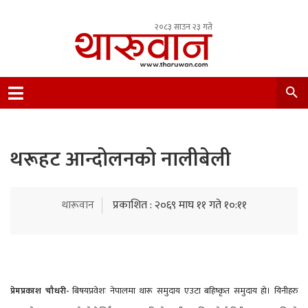
२०८३ साउन २३ गते
Leading Newsportal from Tharu Community
Nepal.
थरूहट आन्दोलनको नालीबेली
थारूवान
प्रकाशित : २०६९ माघ ११ गते १०:११
प्रेमप्रकाश चौधरी-
बिषयप्रवेशः
नेपालमा थारू समुदाय एउटा बहिष्कृत समुदाय हो। यिनीहरु