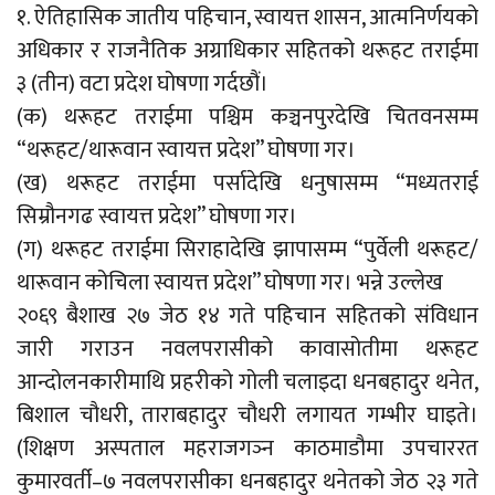
१. ऐतिहासिक जातीय पहिचान, स्वायत्त शासन, आत्मनिर्णयको
अधिकार र राजनैतिक अग्राधिकार सहितको थरूहट तराईमा
३ (तीन) वटा प्रदेश घोषणा गर्दछौं।
(क) थरूहट तराईमा पश्चिम कञ्चनपुरदेखि चितवनसम्म
“थरूहट/थारूवान स्वायत्त प्रदेश” घोषणा गर।
(ख) थरूहट तराईमा पर्सादेखि धनुषासम्म “मध्यतराई
सिम्रौनगढ स्वायत्त प्रदेश” घोषणा गर।
(ग) थरूहट तराईमा सिराहादेखि झापासम्म “पुर्वेली थरूहट/
थारूवान कोचिला स्वायत्त प्रदेश” घोषणा गर। भन्ने उल्लेख
२०६९ बैशाख २७ जेठ १४ गते पहिचान सहितको संविधान
जारी गराउन नवलपरासीको कावासोतीमा थरूहट
आन्दोलनकारीमाथि प्रहरीको गोली चलाइदा धनबहादुर थनेत,
बिशाल चौधरी, ताराबहादुर चौधरी लगायत गम्भीर घाइते।
(शिक्षण अस्पताल महराजगञ्न काठमाडौमा उपचाररत
कुमारवर्ती–७ नवलपरासीका धनबहादुर थनेतको जेठ २३ गते