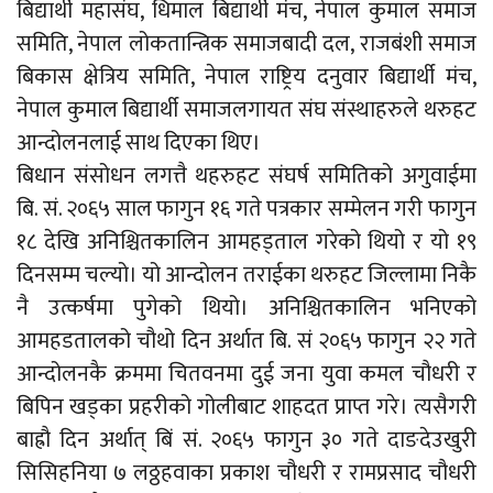
बिद्यार्थी महासंघ, धिमाल बिद्यार्थी मंच, नेपाल कुमाल समाज
समिति, नेपाल लोकतान्त्रिक समाजबादी दल, राजबंशी समाज
बिकास क्षेत्रिय समिति, नेपाल राष्ट्रिय दनुवार बिद्यार्थी मंच,
नेपाल कुमाल बिद्यार्थी समाजलगायत संघ संस्थाहरुले थरुहट
आन्दोलनलाई साथ दिएका थिए।
बिधान संसोधन लगत्तै थहरुहट संघर्ष समितिको अगुवाईमा
बि. सं. २०६५ साल फागुन १६ गते पत्रकार सम्मेलन गरी फागुन
१८ देखि अनिश्चितकालिन आमहड्ताल गरेको थियो र यो १९
दिनसम्म चल्यो। यो आन्दोलन तराईका थरुहट जिल्लामा निकै
नै उत्कर्षमा पुगेको थियो। अनिश्चितकालिन भनिएको
आमहडतालको चौथो दिन अर्थात बि. सं २०६५ फागुन २२ गते
आन्दोलनकै क्रममा चितवनमा दुई जना युवा कमल चौधरी र
बिपिन खड्का प्रहरीको गोलीबाट शाहदत प्राप्त गरे। त्यसैगरी
बाह्रौ दिन अर्थात् बिं सं. २०६५ फागुन ३० गते दाङदेउखुरी
सिसिहनिया ७ लठ्ठहवाका प्रकाश चौधरी र रामप्रसाद चौधरी