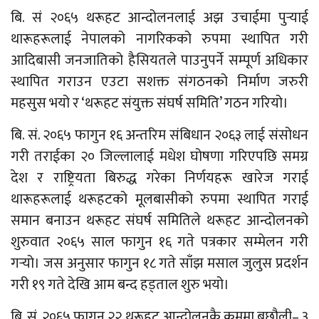
बि. सं २०६५ थरूहट आन्दोलनलाई अझ उचाईमा पुर्‍याई
थारूहरूलाई नेपालको नागरिकको रुपमा स्थापित गरी
आदिबासी जनजातिको हैसियतले पाउनुपर्ने सम्पूर्ण अधिकार
स्थापित गराउन एउटा सशक्त संगठनको निर्माण जरुरी
महसुस भयो र ‘थरूहट संयुक्त संघर्ष समिति’ गठन गरियो।
बि. सं. २०६५ फागुन १६ अन्तरिम संबिधान २०६३ लाई संसोधन
गरी तराईका २० जिल्लालाई मधेश घोषणा गरिएपछि समग्र
देश र राष्ट्रियता बिरुद्ध गरेका निर्णयहरू खारेज गराई
थारूहरूलाई थरूहटको मूलबासीको रुपमा स्थापित गराई
समान बनाउन थरूहट संघर्ष समितिले थरूहट आन्दोलनको
शुरुवात २०६५ साल फागुन १६ गते पत्रकार सम्मेलन गरी
गर्‍यो। जस अनुसार फागुन १८ गते साँझ मसाल जुलुस प्रदर्शन
गरी १९ गते देखि आम बन्द हड्ताल शुरु भयो।
बि. सं. २०६५ फागुन २२ थरूहट आन्दोलनकै क्रममा बछौली– ३