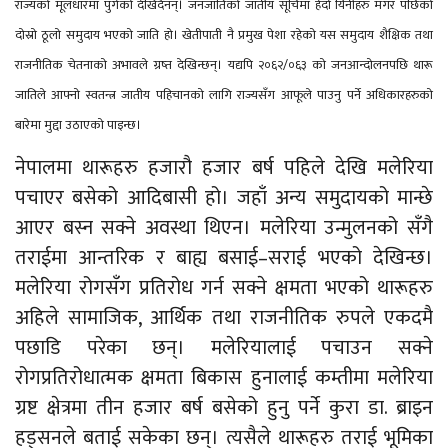
राज्यको मूलधारमा पुगेको देखिदैनन्। जनजातिको जातीय सूचिमा हेर्दा यिनीहरु मगर पछिको
दोस्रो ठूलो समुदाय भएको जाति हो। खेतीपाती नै प्रमुख पेशा रहेको यस समुदाय शैक्षिक तथा
राजनीतिक चेतनाको अभावले ग्रष्त देखिन्छन्। यद्यपि २०६२/०६३ को जनआन्दोलनपछि थारू
जातिले आफ्नो स्वतन्त्र जातीय पहिचानको लागि राज्यसँग आफूले पाउनु पर्ने अधिकारहरुको
बारेमा मुद्दा उठाएको पाइन्छ।
नेपालमा थारूहरु हजारौ हजार बर्ष पहिले देखि मलेरिया
पचाएर बसेको आदिबासी हो। जहाँ अन्य समुदायको मान्छे
आएर बस्न सक्ने अवस्था थिएन। मलेरिया उन्मुलनको सँगै
तराईमा आन्तरिक र बाह्य बसाई–सराई भएको देखिन्छ।
मलेरिया रोगसँग प्रतिरोध गर्न सक्ने क्षमता भएको थारूहरु
अहिले सामाजिक, आर्थिक तथा राजनीतिक रुपले एकदमै
पछाडि परेका छन्। मलेरियालाई पचाउन सक्ने
रोगप्रतिरोधात्मक क्षमता बिकास हुनालाई कम्तीमा मलेरिया
ग्रष्ट क्षेत्रमा तीन हजार बर्ष बसेको हुनु पर्ने कुरा डा. ब्राइन
हड्सनले बताई सकेका छन्। त्यसैले थारूहरु तराई भूमिका