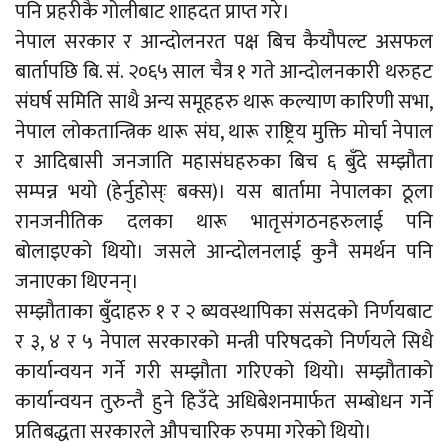
पनि प्रहरीकै गोलीबाट शाहदत प्राप्त गरे।
नेपाल सरकार र आन्दोलनरत पक्ष बिच कैयौपल्ट असफल
बार्तापछि बि. सं. २०६५ साल चैत्र १ गते आन्दोलनकारी थरुहट
संघर्ष समिति साथै अन्य समूहहरु थारू कल्याण कारिणी सभा,
नेपाल लोकतान्त्रिक थारू संघ, थारू राष्ट्रिय मुक्ति मोर्चा नेपाल
र आदिबासी जनजाति महासंघहरुका बिच ६ बुँदे सम्झौता
सम्पन्न भयो (हेर्नुहोस्ः बक्स)। यस बार्तामा नेपालका ठूला
रानजनीतिक दलका थारू भातृसंगठनहरुलाई पनि
बोलाइएको थियो। जसले आन्दोलनलाई कुनै समर्थन पनि
जनाएका थिएनन्।
सम्झौताका बुँदाहरु १ र २ ब्यवस्थापिका संसदको निर्णयबाट
र ३, ४ र ५ नेपाल सरकारको मन्त्री परिषदको निर्णयले सिधै
कार्यान्वयन गर्ने गरी सम्झौता गरिएको थियो। सम्झौताको
कार्यान्वयन तुरुन्तै हुने हिउँदे अधिबेशनमार्फत सम्बोधन गर्ने
प्रतिबद्धता सरकारले औपचारिक रुपमा गरेको थियो।