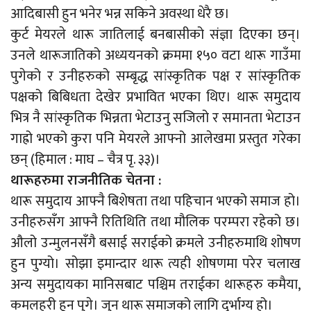
आदिबासी हुन भनेर भन्न सकिने अवस्था धेरै छ।
कुर्ट मेयरले थारू जातिलाई बनबासीको संज्ञा दिएका छन्।
उनले थारूजातिको अध्ययनको क्रममा १५० वटा थारू गाउँमा
पुगेको र उनीहरुको सम्बृद्ध सांस्कृतिक पक्ष र सांस्कृतिक
पक्षको बिबिधता देखेर प्रभावित भएका थिए। थारू समुदाय
भित्र नै सांस्कृतिक भिन्नता भेटाउनु सजिलो र समानता भेटाउन
गाह्रो भएको कुरा पनि मेयरले आफ्नो आलेखमा प्रस्तुत गरेका
छन् (हिमाल : माघ – चैत्र पृ. ३३)।
थारूहरुमा राजनीतिक चेतना :
थारू समुदाय आफ्नै बिशेषता तथा पहिचान भएको समाज हो।
उनीहरुसँग आफ्नै रितिथिति तथा मौलिक परम्परा रहेको छ।
औलो उन्मुलनसँगै बसाई सराईको क्रमले उनीहरुमाथि शोषण
हुन पुग्यो। सोझा इमान्दार थारू त्यही शोषणमा परेर चलाख
अन्य समुदायका मानिसबाट पश्चिम तराईका थारूहरु कमैया,
कमलहरी हुन पुगे। जुन थारू समाजको लागि दुर्भाग्य हो।