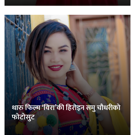
थारु फिल्म ‘विरा’की हिरोइन समु चौधरीको
फोटोसुट