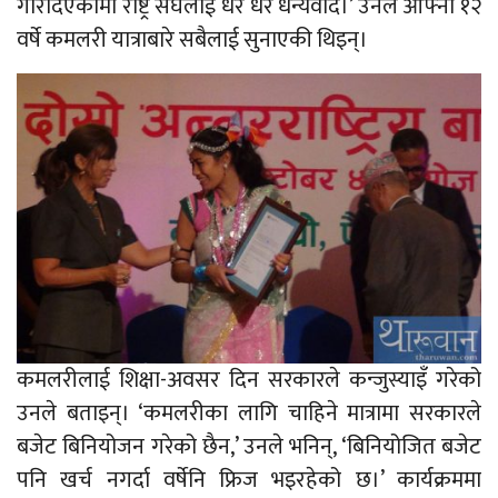
गरिदिएकोमा राष्ट्र संघलाई धेरै धेरै धन्यवाद।’ उनले आफ्नो १२
वर्षे कमलरी यात्राबारे सबैलाई सुनाएकी थिइन्।
कमलरीलाई शिक्षा-अवसर दिन सरकारले कन्जुस्याइँ गरेको
उनले बताइन्। ‘कमलरीका लागि चाहिने मात्रामा सरकारले
बजेट बिनियोजन गरेको छैन,’ उनले भनिन्, ‘बिनियोजित बजेट
पनि खर्च नगर्दा वर्षेनि फ्रिज भइरहेको छ।’ कार्यक्रममा