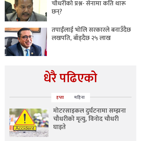
चौधरीको प्रश्न- सेनामा कति थारू
छन्?
तपाईंलाई भोलि सरकारले बनाउँदैछ
लखपति, बाँड्दैछ २५ लाख
धेरै पढिएको
हप्ता
महिना
मोटरसाइकल दुर्घटनामा सम्झना
चौधरीको मृत्यु, विनोद चौधरी
घाइते