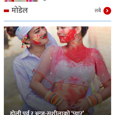
मोडेल
सबै
होली पर्व र अन्जु-सुशीलाको ‘प्यार’