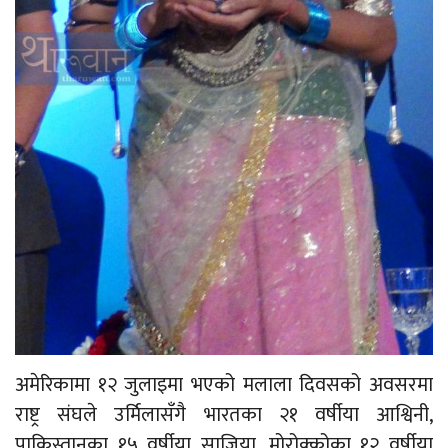
अमेरिकामा १२ जुलाइमा भएको मलाला दिवसको अवसरमा
राष्ट्र संघले उर्मिलासँगै भारतका २१ वर्षीया आश्विनी,
पाकिस्तानका १५ वर्षीया साजिया, मोरोक्कोका १२ वर्षीया