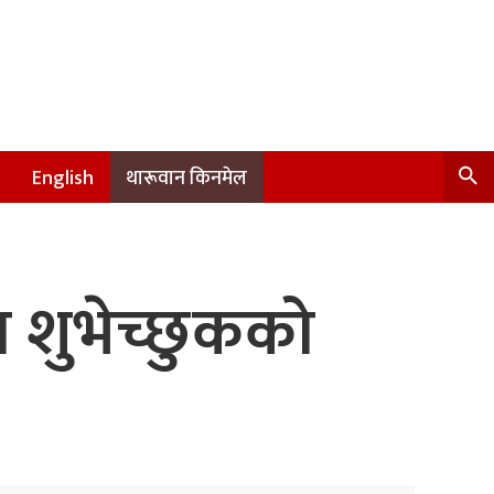
English
थारूवान किनमेल
रा शुभेच्छुकको