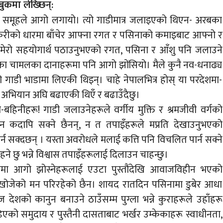
ुकमा लेख्छिन‍्:
त समूहले आगो लगायो। त्यो गाडीमात्र जलाइएको थिएन- अरबका
रीको धारमा बाँचेर आफ्ना रगत र पसिनाको कमाइबाट आफ्नो र
े मेरो सहयोगार्थ पठाउनुभएको रगत, पसिना र आँशु पनि जलाउने
एका चामलका दानाहरूमा पनि आगो झोंसियो। मैले कुनै नव-धनाढ्य
त्यो गाडी भाडामा लिएकी थिइन्। चाहे नेपालभित्र होस् या परदेशमा-
 अभियान अघि बढाएकी थिएँ र बढाउँदैछु।
बहिनीहरू! गाडी जलाउनेहरूले वर्गीय मुक्ति र श्रमजीवी वर्गको
ाउन कदापि सक्ने छैनन्, न त तपाइँहरूले मप्रति देखाउनुभएको
ार्न सक्दछन् । यस्ता अवरोधले मलाई कत्ति पनि विचलित पार्न सक्ने
ने छु भन्ने विश्वास तपाइँहरूलाई दिलाउन चाहन्छु।
डीमा आगो झोस्नेहरूलाई एउटा पुस्तौंदेखि आवाजविहीन भएको
खोजेको मन परिरहेको छैन। शायद रातदिन पसिनामा डुबेर आधा
ज देशको कानुन बनाउने ठाउँसम्म पुग्ला भन्ने कुराहरूले उहाँहरू
को समुदाय र पुस्तैनी दासताबाट भर्खर उम्केकाहरू स्वाधीनता,