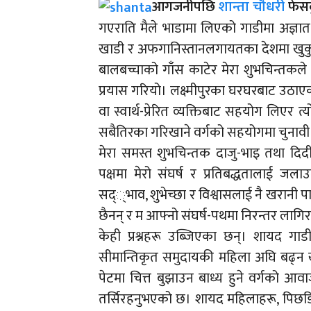
आगजनीपछि
शान्ता चौधरी
फेसब
गएराति मैले भाडामा लिएको गाडीमा अज्ञा
खाडी र अफगानिस्तानलगायतका देशमा खुकु
बालबच्चाको गाँस काटेर मेरा शुभचिन्तकल
प्रयास गरियो। लक्ष्मीपुरका घरघरबाट उठा
वा स्वार्थ-प्रेरित व्यक्तिबाट सहयोग लिएर 
सबैतिरका गरिखाने वर्गको सहयोगमा चुनावी
मेरा समस्त शुभचिन्तक दाजु-भाइ तथा दिदी-
पक्षमा मेरो संघर्ष र प्रतिबद्धतालाई जल
सद्‍्भाव, शुभेच्छा र विश्वासलाई नै खरानी प
छैनन् र म आफ्नो संघर्ष-पथमा निरन्तर लागिरह
केही प्रश्नहरू उब्जिएका छन्। शायद गा
सीमान्तिकृत समुदायकी महिला अघि बढ्न 
पेटमा चित्त बुझाउन बाध्य हुने वर्गको आवा
तर्सिरहनुभएको छ। शायद महिलाहरू, पिछडिए