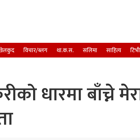
खेलकुद
विचार/ब्लग
था.क.स.
सलिमा
साहित्य
टिभी
ुरीको धारमा बाँच्ने मे
ता