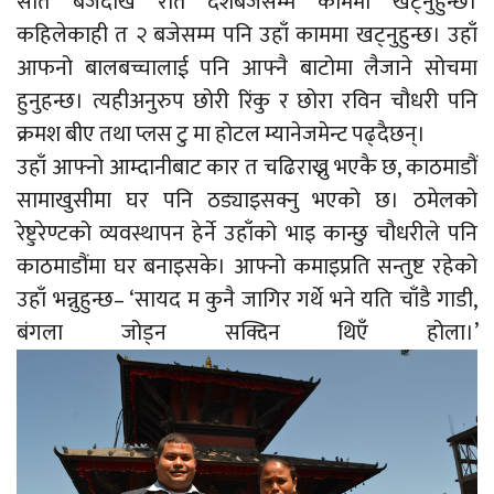
सात बजेदेखि रात दशबजेसम्म काममा खट्नुहुन्छ।
कहिलेकाही त २ बजेसम्म पनि उहाँ काममा खट्नुहुन्छ। उहाँ
आफनो बालबच्चालाई पनि आफ्नै बाटोमा लैजाने सोचमा
हुनुहन्छ। त्यहीअनुरुप छोरी रिंकु र छोरा रविन चौधरी पनि
क्रमश बीए तथा प्लस टु मा होटल म्यानेजमेन्ट पढ्दैछन्।
उहाँ आफ्नो आम्दानीबाट कार त चढिराख्नु भएकै छ, काठमाडौं
सामाखुसीमा घर पनि ठड्याइसक्नु भएको छ। ठमेलको
रेष्टुरेण्टको व्यवस्थापन हेर्ने उहाँको भाइ कान्छु चौधरीले पनि
काठमाडौंमा घर बनाइसके। आफ्नो कमाइप्रति सन्तुष्ट रहेको
उहाँ भन्नुहुन्छ– ‘सायद म कुनै जागिर गर्थे भने यति चाँडै गाडी,
बंगला जोड्न सक्दिन थिएँ होला।’