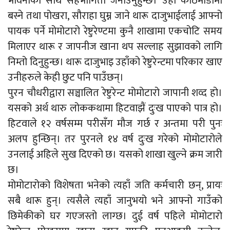
भावनाका साथ सहभागिता जनाउनुहुन्छ। उहाँ काठमाडौंमा
बस्ने तथा पोखरा, सौराहा घुम्न जाने थारू दाजुभाईलाई आफ्नो
पायक पर्ने मोमोटारो रेष्टुरेण्टमा कुनै शाखामा एकचोटि समय
मिलाएर थारू र जापनीज खाना थप सल्लाह सुझावको लागि
निम्तो दिनुहुन्छ। थारू दाजुभाइ उहाँको रेष्टुरेन्टमा परिकार खाए
उनीहरुले केही छुट पनि पाउँछन्।
पुरन चौधरीद्वारा सञ्चालित रेष्टुरेन्ट मोमोटारो जापानी शव्द हो।
यसको अर्थ थारु लोककथामा हिटवाझैं दुःख पाएको पात्र हो।
हिटवाले १२ वर्षसम्म परीसँग मौज गर्छ र अन्तमा परी पुनः
अलप हुन्छिन्। तर पुरनले १४ वर्ष दुःख गरेको मोमोटारोले
उनलाई अहिले सुख दिएको छ। यसको शाखा खुल्ने क्रम जारी
छ।
मोमोटारोको विशेषता भनेको त्यहाँ जति कर्मचारी छन्, प्रायः
सबै थारू हुन्। त्यसैले त्यहाँ जानुभयो भने आफ्नो गाउँको
छिमेकीको घर गएजस्तो लाग्छ। दुई वर्ष पहिले मोमोटारो