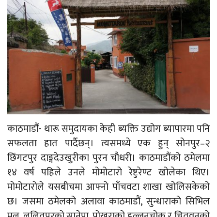
काठमाडौं- थारू समुदायका केही ब्यक्ति उद्योग ब्यापारमा पनि
सफलता हात पार्दैछन्। त्यसमध्ये एक हुन् सोनपुर–२
छिंगटपुर दाङ्गदेउखुरीका पुरन चौधरी। काठमाडौंको ठमेलमा
१४ वर्ष पहिले उनले मोमोटारो रेष्टुरेण्ट खोलेका थिए।
मोमोटारोले यसबीचमा आफ्नो पाँचवटा शाखा खोलिसकेको
छ। जसमा ठमेलको अलावा काठमाडौं, सुन्धाराको सिभिल
मल, ललितपुरको सानेपा, पोखराको हल्लनचोक र चितवनको