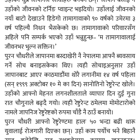
उहाँको जीवनको टर्निङ प्वाइन्ट भइदियो। उहाँलाई जीवनको
नयाँ बाटो देखाउने हिडेगो तामागावाको ९० वर्षको उमेरमा ३
वर्ष पहिल्यै निधन भैसकेको छ। तामागावाको परिवारसँग
अहिले पनि सम्पर्क भएको उहाँ भन्नुहुन्छ– ‘म तामागावालाई
जीवनभर भुल्न सक्तिन।’
पुरन चौधरीले जापानमा बस्दाखेरी नै नेपालमा आफ्नै ब्यवसाय
गर्ने सोच बनाइसकेका थिए। त्यही सोचाइअनुसार उहाँ
जापानबाट आएर काठमाडौंमा थोरै लगानीमा १४ वर्ष पहिला
(सन् १९९९ अक्टोबर १० मे का दिन) सानोतिनो रेष्टुरेन्ट खोले।
उहाँको आफ्नो मेहनत लगनशीलताले व्यापार दिन दुई गुना
रात चौगुनाले बढ्दै गयो। त्यही रेष्टुरेन्ट ठमेलमा मोमोटारोको
नामले जापनिज रेष्टुरेष्टको रुपमा चाँडै नै ठाउँ बनायो।
पुरन चौधरी आफ्नो रेष्टुरेण्टमा हालः ५० भन्दा बढी थारू
युवालाई रोजगारी दिएका छन्। उहाँ काम पर्योच भने बिहानै