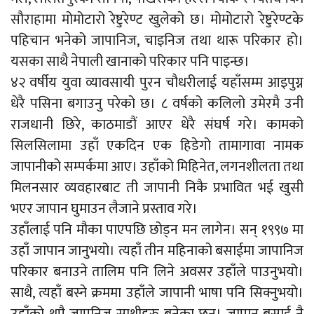
सौराहामा मोमोटारो रेष्टुरेण्ट खुलेको छ। मोमोटारो रेष्टुरेण्टके
पहिचान भनेको जापानिज, चाइनिज तथा थारू परिकार हो।
यसका साथै नेपाली खानाको परिकार पनि पाइन्छ।
४२ वर्षीय युवा व्यावसायी पुरन चौधरीलाई यहाँसम्म आइपुग्न
धेरै पसिना बगाउनु परेको छ। ८ वर्षको कलिलो उमेरमै उनी
राजधानी छिरे, काठमाडौं आएर धेरै संघर्ष गरे। कामको
सिलसिलामा उहाँ एकदिन एक हिडेगो तामागावा नामक
जापानीको सम्पर्कमा आए। उहाँको मिहिनेत, लगनशीलता तथा
मिलनसार व्यवहारबाट ती जापानी निकै प्रभावित भई खुसी
भएर जापान घुमाउन लैजाने प्रस्ताव गरे।
उहाँलाई पनि मौका पाएपछि छोड्न मन लागेन। सन् १९९७ मा
उहाँ जापान जानुभयो। त्यहाँ तीन महिनाको बसाईमा जापानिज
परिकार बनाउने तालिम पनि लिने अवसर उहाँले पाउनुभयो।
साथै, त्यहाँ बस्ने क्रममा उहाँले जापानी भाषा पनि सिक्नुभयो।
उहाँको थुप्रै जापनिज साथीहरु बनेका छन्। जापान बसाई नै