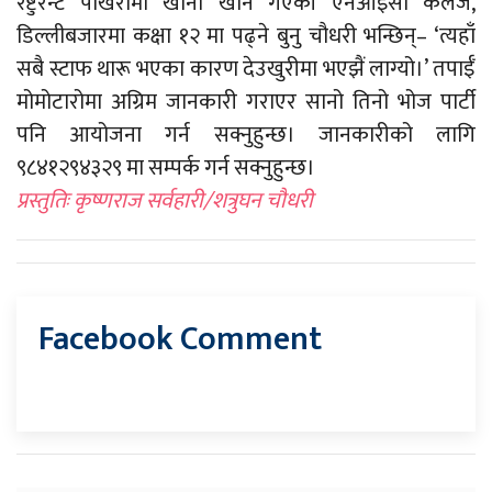
रेष्टुरेन्ट पोखरामा खाना खान गएकी एनआइसी कलेज,
डिल्लीबजारमा कक्षा १२ मा पढ्ने बुनु चौधरी भन्छिन्– ‘त्यहाँ
सबै स्टाफ थारू भएका कारण देउखुरीमा भएझैं लाग्यो।’ तपाईँ
मोमोटारोमा अग्रिम जानकारी गराएर सानो तिनो भोज पार्टी
पनि आयोजना गर्न सक्नुहुन्छ। जानकारीको लागि
९८४१२९४३२९ मा सम्पर्क गर्न सक्नुहुन्छ।
प्रस्तुतिः कृष्णराज सर्वहारी/शत्रुघन चौधरी
Facebook Comment