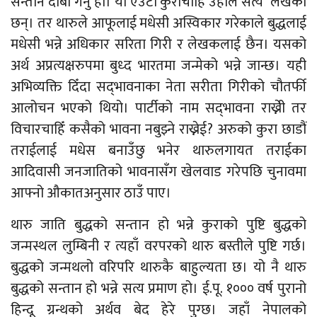
सन्तान दाबी गर्नु हो। यो एउटा कुराचाहिँ उहाँले सत्य लेखेका
छन्। तर थारुले आफूलाई मधेसी अस्विकार गरेकाले बुद्धलाई
मधेसी भन्ने अधिकार सरिता गिरी र लेखकलाई छैन। यसको
अर्थ अप्रत्यक्षरुपमा बुध्द भारतमा जन्मेको भन्ने जान्छ। यही
अभिव्यक्ति दिँदा सद्‍भावनाका नेता सरीता गिरीको चौतर्फी
आलोचन भएको थियो। पार्टीको नाम सद्‍भावना राख्नेी तर
विचारचाहिँ कसैको भावना नबुझ्ने राख्नेई? अरुको कुरा छाडौं
तराईलाई मधेस बनाउँछु भनेर थारुलगायत तराईका
आदिवासी जनजातिको भावनासँग खेलवाड गरेपछि चुनावमा
आफ्नो औकातअनुसार ठाउँ पाए।
थारु जाति बुद्धको सन्तान हो भन्ने कुराको पुष्टि बुद्धको
जन्मस्थल लुम्बिनी र त्यहाँ वरपरको थारु बस्तीले पुष्टि गर्छ।
बुद्धको जन्मथलो वरिपरि थारुकै बाहुल्यता छ। यो नै थारु
बुद्धको सन्तान हो भन्ने सत्य प्रमाण हो। ई.पू. १००० वर्ष पुरानो
हिन्दू ग्रन्थको अर्थव बेद हेरे पुग्छ। जहाँ नेपालको