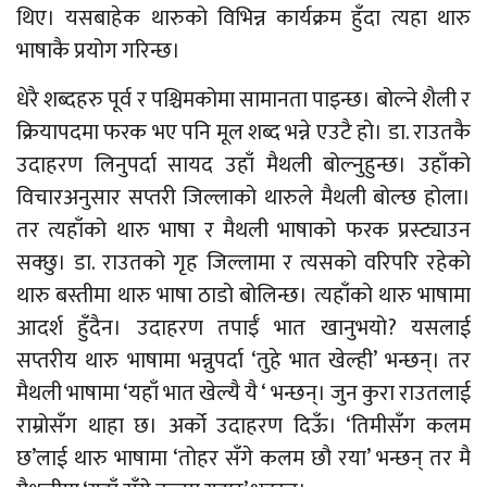
थिए। यसबाहेक थारुको विभिन्न कार्यक्रम हुँदा त्यहा थारु
भाषाकै प्रयोग गरिन्छ।
धेरै शब्दहरु पूर्व र पश्चिमकोमा सामानता पाइन्छ। बोल्ने शैली र
क्रियापदमा फरक भए पनि मूल शब्द भन्ने एउटै हो। डा. राउतकै
उदाहरण लिनुपर्दा सायद उहाँ मैथली बोल्नुहुन्छ। उहाँको
विचारअनुसार सप्तरी जिल्लाको थारुले मैथली बोल्छ होला।
तर त्यहाँको थारु भाषा र मैथली भाषाको फरक प्रस्ट्याउन
सक्छु। डा. राउतको गृह जिल्लामा र त्यसको वरिपरि रहेको
थारु बस्तीमा थारु भाषा ठाडो बोलिन्छ। त्यहाँको थारु भाषामा
आदर्श हुँदैन। उदाहरण तपाईँ भात खानुभयो? यसलाई
सप्तरीय थारु भाषामा भन्नुपर्दा ‘तुहे भात खेल्ही’ भन्छन्। तर
मैथली भाषामा ‘यहाँ भात खेल्यै यै ‘ भन्छन्। जुन कुरा राउतलाई
राम्रोसँग थाहा छ। अर्को उदाहरण दिऊँ। ‘तिमीसँग कलम
छ’लाई थारु भाषामा ‘तोहर सँगे कलम छौ रया’ भन्छन् तर मै