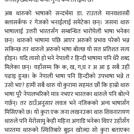
जनसङ्ख्याभन्दा कयौं गुणा कम तराईमा छ।
अब थारुको भाषाको सन्दर्भमा डा. राउतले मानवशास्त्री
क्लासकँफ र गेजको भनाईलाई समेटेका छन्। जसमा थारु
भाषालाई उत्तरी भारतसँग सम्बन्धित भारोपेली भाषा भनेका
छन्। थारुको भाषामा पछि आएर अरुको प्रभाव परेको भन्न
सकिन्छ तर थारुले अरुको भाषा बोल्छ यो सत प्रतिशत सत्य
होइन। यदि त्यसो हो भने नेपाली र हिन्दी भाषामा पनि धेरै शब्द
मिलेका छन्। यहाँसम्म कि क, ख, ग,घ र अ आ इ सबै उही
पढाइ हुन्छ। के नेपाली भाषा पनि हिन्दीको उपभाषा भन्ने त
उसो भए? हामी सबै थारु यो कुरामा सहमत छौं कि हाम्रो थारु
भाषा पूरै नेपालभरिको मात्र नभएर भारतका थारुले पनि बोल्ने
गर्छन्। तर ठाउँअनुसार लवज भने नजिकको अन्य भाषासँग
मिसिएको छ। यो कुरा एक जना लखनउका थारु शिवनारायण
थारुले पनि मेरोसामु केही महिना अगाडि भनेका थिएर उहाँसँग
भारतमा थारुको स्थितिबारे बुझ्न खोज्दा सो कुरा बताएका