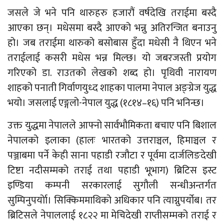
जसले जे भने पनि थारुहरु हजारौं वर्षदेखि तराईमा बस्दै
आएका छन्। मधेसमा बस्दै आएको भन्नु अतिरन्जित बनाउनु
हो। जब तराईमा थारुको बसोबास हुँदा मधेसी नै थिएन भने
तराईलाई कसरी मधेस भन्न मिल्छ। यो जबरजस्ती प्रयोग
गरिएको डा. राउतको लेखको शब्द हो। पृथिवी नारायण
शाहको पनाती गिर्वाणयुध्द शाहका पालमा नेपाल अङ्ग्रेज युद्ध
भयो। जसलाई एङ्गलो-नेपाल युद्ध (१८१४–१६) पनि भनिन्छ।
उक्त युद्धमा नेपालले आफ्नो सार्वभौमिकता बचाए पनि बिशाल
नेपालको इलाका (हालः भारतको उत्तराञ्चल, हिमाञ्चल र
पञ्जाबमा पर्ने केही साना पहाडी रजौटा र पूर्वमा दार्जलिङदेखी
टिष्टा नदीसम्मको तराई तथा पहाडी भूभाग) ब्रिटिस इस्ट
इण्डिया कम्पनी सरकारलाई सुगौली सन्धीअन्तर्गत
सुम्पिनुपर्योा। सिक्किममाथिको अधिकार पनि त्याग्नुपर्योब। तर
ब्रिटिसले नेपाललाई १८२२ मा मेचिदेखी राप्तीसम्मको तराई र