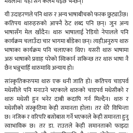
मैथलीमा ‘यहाँ सँगे कलम यइछ’ भन्छन्।
यी उदाहरणले पनि थारु र अन्य भाषाबीचको फरक छुट्याउँछ।
कतिपय थारुहरुको आफ्नै ठेट शब्द पनि छन्। जुन अन्य
भाषासँग मेल खाँदैन। थारु भाषालाई रेडियो नेपालले पनि
कार्यक्रम चलाउँदा चार भागमा बाँडेका छन्। त्यहीअनुरुप थारु
भाषाका कार्यक्रम पनि चलाएका थिए। यसरी थारु भाषामा
अरु भाषाको प्रवाह परेको स्विकार्न सकिन्छ तर थारु भाषा नै
छैन भन्नुचाहिँ थारुमाथि अन्याय हो।
सांस्कृतिकरुपमा थारु एक धनी जाति हो। कतिपय चाडपर्व
मधेसीले पनि मनाउने भएकाले थारुको चाडपर्व मधेसीको र
थारु मधेसी हुन भनेर दाबी कदापि गर्न मिल्दैन। थारु र
मधेसीको संस्कृतिमा केही समानता होला। तर धेरै विभिन्ता
छ। नजिक र वरिपरि बसोबास गर्ने भएकाले केही समानता हुनु
स्वाभाविक छ। तर डा. राउतले केही समानताको फाइदा