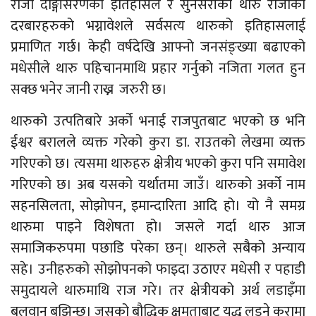
राजा दाङ्गीसरणको इतिहासले र सुनसरीको थारु राजाको
दरबारहरुको भग्नावेशले सर्वसत्य थारुको इतिहासलाई
प्रमाणित गर्छ। केही वर्षदेखि आफ्नो जनसंङ्ख्या बढाएको
मधेसीले थारु पहिचानमाथि प्रहार गर्नुको नजिता गलत हुन
सक्छ भनेर जानी राख्न जरुरी छ।
थारुको उत्पतिबारे अर्को भनाई राजपुतबाट भएको छ भनि
ईश्वर बरालले व्यक्त गरेको कुरा डा. राउतको लेखमा व्यक्त
गरिएको छ। त्यसमा थारुहरु क्षेत्रीय भएको कुरा पनि समावेश
गरिएको छ। अब यसको यर्थातमा जाउँ। थारुको अर्को नाम
सहनसिलता, सोझोपन, इमान्दारिता आदि हो। यो नै समग्र
थारुमा पाइने विशेषता हो। जसले गर्दा थारु आज
समाजिकरुपमा पछाडि परेका छन्। थारुले सबैको अन्याय
सहे। उनीहरुको सोझोपनको फाइदा उठाएर मधेसी र पहाडी
समुदायले थारुमाथि राज गरे। तर क्षेत्रीयको अर्थ लडाइँमा
बलवान बुझिन्छ। जसको बौद्धिक क्षमताबाट युद्ध लड्ने कुरामा