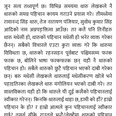
जुन सत्य तथ्यपूर्ण छ। विभिन्न समयमा थारु लेखकले नै
थारुको समग्र पहिचान कायम गराउने प्रयास गरे। तीमध्येमा
रामानन्द सिंह थारु, तेज नारायण पंजियार, सुवोध कुमार सिंह
आदिको नाम अग्रपङ्क्तिमा आउँछ। तर कतै पनि तिनीहरु
थारु मधेसी हो, थारुको पहिचान मधेसी हो भनेर व्यक्त गरेका
छैनन्। सबैको विचारले एउटा कुरा व्यक्त गरे कि थारुमा
विविधता छ, थारुको रहनसहन पूर्वबाट पश्चिमसम्म फरक
फरक छ, बोलिने भाषा फरकफरक छन् यही नै थारुको
पहिचान हो। सबैले थारुको छुटै पहिचान भएको दाबी गरेका
छन्। बरु मधेसी लेखकले थारुलाई मधेसीकरण खोजे भने
पहाडतिरका लेखकले थारु मंगोलियन भएको दाबी गरे। तर
वास्तविकता यही हो कि थारुले यी दुई कसैको पहिचानलाई
स्वीकार गरेनन्। किनकि थारुलाई थाहा छ, हामी को हौं? हाम्रो
पहिचान के हो? र हाम्रो आत्मले कुन पहिचानलाई स्वीकार
गर्छ? तसर्थ सीके राउतले भन्दै/लेख्दैमा थारुको पहिचान