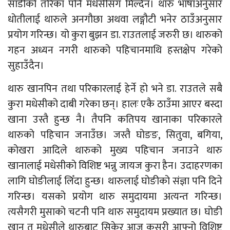
साडीको तरिका पनि मधेसीसँग मिल्दैन। थारु भाषाअनुसार
धोतीलाई थारुले अनगौछा अथवा लङ्गौटी भनेर ठाउँअनुसार
प्रयोग गरिन्छ। यो कुरा बुझन डा. राउतलाई जरुरी छ। थारुको
गहन अध्यन नगरी थारुको पहिचानमाथि हस्तक्षेप गरेको
सुहाउँदैन।
थारु खानपिन तथा परिकारलाई हेर्ने हो भने डा. राउतले सबै
कुरा मधेसीको दाबी गरेका छन्। हालः एकै ठाउँमा आएर बस्दा
खाना उस्तै हुन्छ नै। तैपनि कतिपय खानाका परिकारले
थारुको पहिचान जनाउँछ। जस्तै घोङङ, सितुवा, बगिया,
कोखरा आदिले थारुको मुख्य पहिचान जनाउने थारु
खानालाई मधेसीको विशिष्ट भन्नु जायज कुरा हैन। उदाहरणका
लागि घोङीलाई लिँदा हुन्छ। थारुलाई घोङीको संज्ञा पनि दिने
गरिन्छ। यसको प्रयोग थारु समुदायमा अत्यन्त गरिन्छ।
त्यसैगरी मुसाको चटनी पनि थारु समुदायम प्रख्यात छ। घोङी
खान त मधेसीले थारुबाट सिकेर आज कसरी आफ्नो विशिष्ट