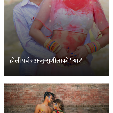
होली पर्व र अन्जु-सुशीलाको ‘प्यार’