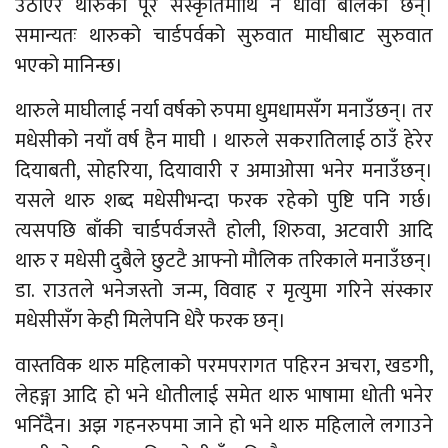
उठाएर थारुको पूरै संस्कृतिमाथि नै धावा बोलेका छन्।
समान्यतः थारुको चार्डपर्वको सुरुवात माघीबाट सुरुवात
भएको मानिन्छ।
थारुले माघीलाई नर्या वर्षको रुपमा धुमधामसँग मनाउँछन्। तर
मधेसीको नयाँ वर्ष हैन माघी । थारुले सकरातिलाई ठाउँ हेरेर
दियाबती, सोहरिया, दियावारी र अमाओसा भनेर मनाउँछन्।
यसले थारु शब्द मधेसीभन्दा फरक रहेको पुष्टि पनि गर्छ।
त्यसपछि बाँकी चार्डपर्वजस्तै होली, शिरुवा, अटवारी आदि
थारु र मधेसी दुबैले छुटटै आफ्नो मौलिक तरिकाले मनाउँछन्।
डा. राउतले भनेजस्तो जन्म, विवाह र मृत्युमा गरिने संस्कार
मधेसीसँग केही मिलेपनि धेरै फरक छन्।
वास्तविक थारु महिलाको परमपरागत पहिरन अचरा, खडगी,
लेहङ्गा आदि हो भने धोतीलाई समेत थारु भाषामा धोती भनेर
भनिँदैन। अझ गहनरुपमा जाने हो भने थारु महिलाले लगाउने