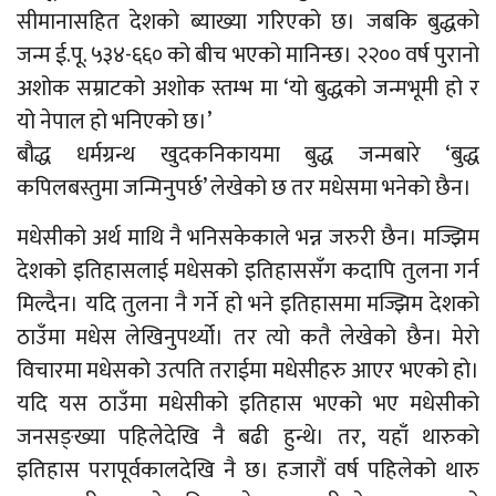
सीमानासहित देशको ब्याख्या गरिएको छ। जबकि बुद्धको
जन्म ई.पू. ५३४-६६० को बीच भएको मानिन्छ। २२०० वर्ष पुरानो
अशोक सम्राटको अशोक स्तम्भ मा ‘यो बुद्धको जन्मभूमी हो र
यो नेपाल हो भनिएको छ।’
बौद्ध धर्मग्रन्थ खुदकनिकायमा बुद्ध जन्मबारे ‘बुद्ध
कपिलबस्तुमा जन्मिनुपर्छ’ लेखेको छ तर मधेसमा भनेको छैन।
मधेसीको अर्थ माथि नै भनिसकेकाले भन्न जरुरी छैन। मज्झिम
देशको इतिहासलाई मधेसको इतिहाससँग कदापि तुलना गर्न
मिल्दैन। यदि तुलना नै गर्ने हो भने इतिहासमा मज्झिम देशको
ठाउँमा मधेस लेखिनुपर्थ्यो। तर त्यो कतै लेखेको छैन। मेरो
विचारमा मधेसको उत्पति तराईमा मधेसीहरु आएर भएको हो।
यदि यस ठाउँमा मधेसीको इतिहास भएको भए मधेसीको
जनसङ्ख्या पहिलेदेखि नै बढी हुन्थे। तर, यहाँ थारुको
इतिहास परापूर्वकालदेखि नै छ। हजारौं वर्ष पहिलेको थारु