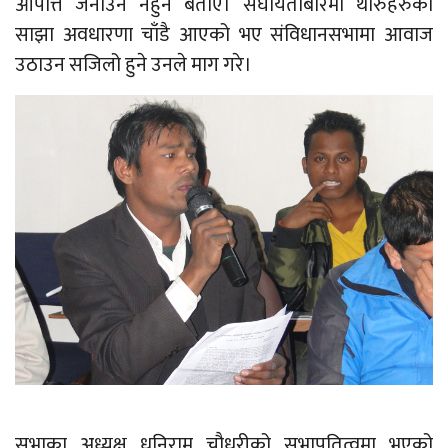
आपत्ति जनाउन नहुने बताए। संघीयताबारेमा थारुहरुको
साझा अवधारणा चाँडै आएको भए संविधानसभामा आवाज
उठाउन सजिलो हुने उनले माग गरे।
सभाका अध्यक्ष धनिराम चौधरीको सभापतित्वमा भएको