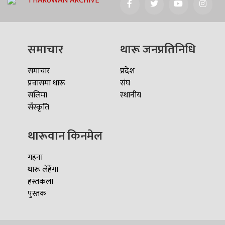
THARUWAN ARCHIVE
समाचार
थारू जनप्रतिनिधि
समाचार
प्रदेश
प्रवासमा थारू
संघ
सलिमा
स्थानीय
सँस्कृति
थारूवान किनमेल
गहना
थारू लेहेँगा
हस्तकला
पुस्तक