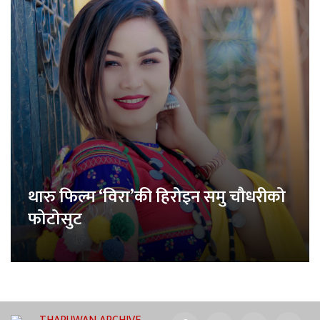
थारु फिल्म ‘विरा’की हिरोइन समु चौधरीको
फोटोसुट