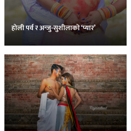
होली पर्व र अन्जु-सुशीलाको ‘प्यार’