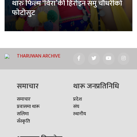
थारु फिल्म ‘विरा’की हिरोइन समु चौधरीको
फोटोसुट
THARUWAN ARCHIVE
समाचार
थारू जनप्रतिनिधि
समाचार
प्रदेश
प्रवासमा थारू
संघ
सलिमा
स्थानीय
सँस्कृति