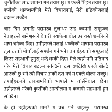
चुनौतीका साथ सामना गर्न तयार छु। म एक्लै भिड्न तयार छु।
कसैको धाकधम्कीले मेरो विचारलाई, मेरो दृष्टिकोणलाई
बदल्न सक्दैन।
चार दिन अगाडि पद्यमरत्न तुलाधर एन्ड कम्पनी समूहका
नेताहरुले बानेश्वरको बेकरी क्याफेमा बोलाएर यस्तै धम्कीको
भाषा भनेका थिए। उनीहरुले मलाई धम्कीको भाषामा पद्यमरत्न
तुलाधरको मोर्चालाई समर्थन गर्न भने। तपाईँहरुको समूहलाई
लिएर सहभागी हुनुस् भन्दै धम्की दिए। मैले त्यहाँ पनि प्रतिवाद
गरे- मेरो विचार बदल्न सक्दिनँ। दस वर्षदेखि एक्लै बोल्दै
आएको छु भने त्यो विचार अर्को दस वर्ष म एक्लै बोल्न सक्छु।
तपाईँहरुको धाकधम्कीको भाषाले म तर्सिनेवाला छैन।
उहाँहरुले गरेको कुर्सीको आन्दोलमा म कदापी सहभागी हुन
सक्दिन।
के हो उहाँहरुको माग? म प्रश्न गर्न चाहन्छु। पद्यमरत्न