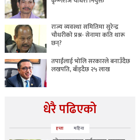
कृष्णराज चौधरी नियुक्त
राज्य व्यवस्था समितिमा सुरेन्द्र
चौधरीको प्रश्न- सेनामा कति थारू
छन्?
तपाईंलाई भोलि सरकारले बनाउँदैछ
लखपति, बाँड्दैछ २५ लाख
धेरै पढिएको
हप्ता
महिना