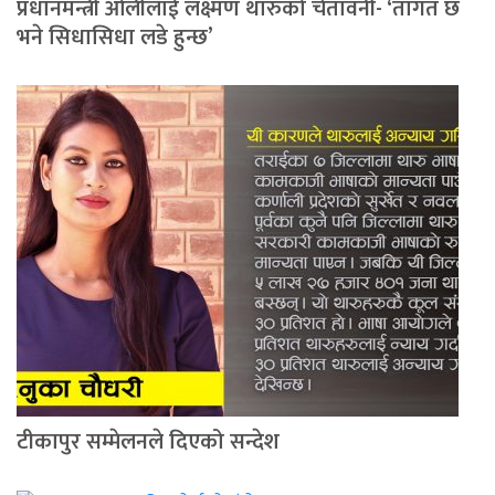
प्रधानमन्त्री ओलीलाई लक्ष्मण थारुको चेतावनी- ‘तागत छ
भने सिधासिधा लडे हुन्छ’
टीकापुर सम्मेलनले दिएको सन्देश