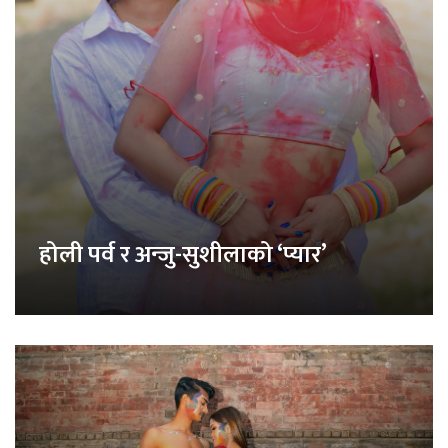
होली पर्व र अन्जु-सुशीलाको ‘प्यार’