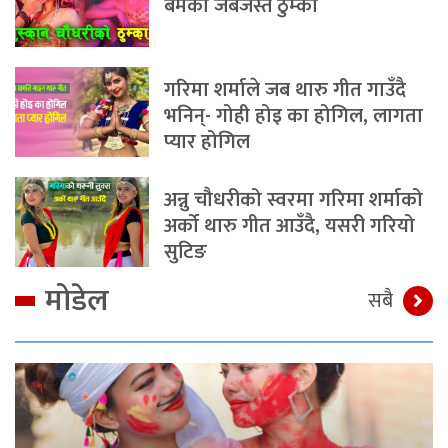
बमको जबर्जस्त ठुम्का
गरिमा शर्माले जब थारु गीत गाउँदै
भनिन्- गोही होइ का होगिल, लागता
प्यार होगिल
अन्नु चौधरीको स्वरमा गरिमा शर्माको
अर्को थारु गीत आउँदै, यसरी गरियो
सुटिङ
मोडेल
सबै