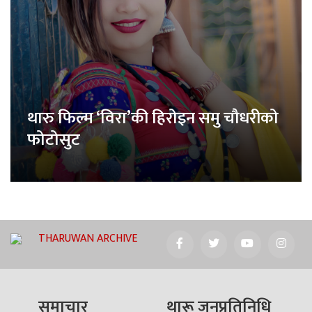
थारु फिल्म ‘विरा’की हिरोइन समु चौधरीको
फोटोसुट
THARUWAN ARCHIVE
समाचार
थारू जनप्रतिनिधि