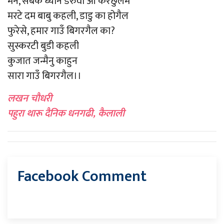
मने, सबके ध्यान डरुवा ओ करछुलमे
मरटे दम बाबु कहली, डाडु का होगैल
फुरेसे, हमार गाउँ बिगरगैल का?
सुस्करटी बुडी कहली
कुजात जन्मैनु काहुन
सारा गाउँ बिगरगैल।।
लखन चौधरी
पहुरा थारू दैनिक धनगढी, कैलाली
Facebook Comment