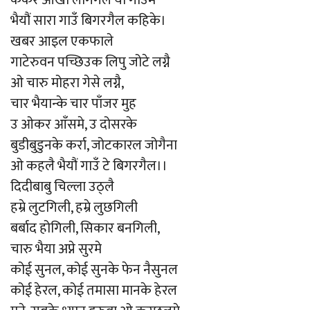
केकर आँखी लागगैल यी गाउँमे
भैयौं सारा गाउँ बिगरगैल कहिके।
खबर आइल एकफाले
गाटेरुवन पच्छिउक लिपु जोटे लग्नै
ओ चारु मोहरा गेसे लग्नै,
चार भैयान्के चार पाँजर मुह
उ ओकर आँसमे, उ दोसरके
बुडीबुडुनके कर्रा, जोटकारल जोगैना
ओ कहलै भैयौं गाउँ टे बिगरगैल।।
दिदीबाबु चिल्ला उठ्लै
हम्रे लुटगिली, हम्रे लुछगिली
बर्बाद होगिली, सिकार बनगिली,
चारु भैया अप्ने सुरमे
कोई सुनल, कोई सुनके फेन नैसुनल
कोई हेरल, कोई तमासा मानके हेरल