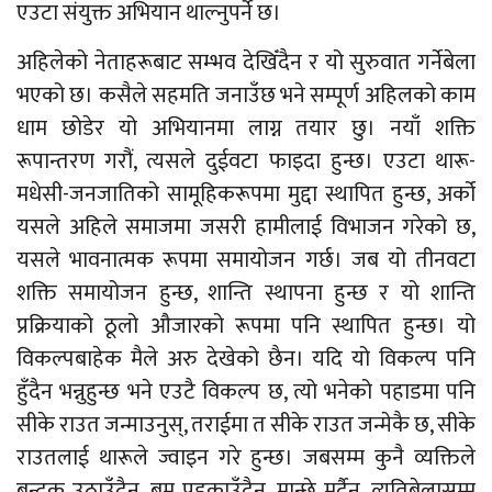
एउटा संयुक्त अभियान थाल्नुपर्ने छ।
अहिलेको नेताहरूबाट सम्भव देखिँदैन र यो सुरुवात गर्नेबेला
भएको छ। कसैले सहमति जनाउँछ भने सम्पूर्ण अहिलको काम
धाम छोडेर यो अभियानमा लाग्न तयार छु। नयाँ शक्ति
रूपान्तरण गरौं, त्यसले दुईवटा फाइदा हुन्छ। एउटा थारू-
मधेसी-जनजातिको सामूहिकरूपमा मुद्दा स्थापित हुन्छ, अर्को
यसले अहिले समाजमा जसरी हामीलाई विभाजन गरेको छ,
यसले भावनात्मक रूपमा समायोजन गर्छ। जब यो तीनवटा
शक्ति समायोजन हुन्छ, शान्ति स्थापना हुन्छ र यो शान्ति
प्रक्रियाको ठूलो औजारको रूपमा पनि स्थापित हुन्छ। यो
विकल्पबाहेक मैले अरु देखेको छैन। यदि यो विकल्प पनि
हुँदैन भन्नुहुन्छ भने एउटै विकल्प छ, त्यो भनेको पहाडमा पनि
सीके राउत जन्माउनुस्, तराईमा त सीके राउत जन्मेकै छ, सीके
राउतलाई थारूले ज्वाइन गरे हुन्छ। जबसम्म कुनै व्यक्तिले
बन्दुक उठाउँदैन, बम पड्काउँदैन, मान्छे मर्दैन, त्यतिबेलासम्म