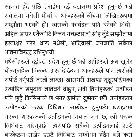
सहमत हुँदै पछि तराईमा दुई वटासम्म प्रदेश हुनुपर्छ भन्ने
सबालमा मधेसी मोर्चा र थारूहरूको बीचमा लिखितरूपमा
सम्झौता भएको हो। त्यसको कार्यदल पनि बनेको थियो।
अहिले आएर एकैचोटि विजय गच्छदारजी सोह्र बुँदे सम्झौतामा
हस्ताक्षर गरेर थारू मधेसी, आदिवासी जनजाति सबैको
भावनाविरुद्ध उभिनुभयो।
मधेसीहरूले दुईवटा प्रदेश हुनुपर्छ भन्ने उहाँहरूले अब खुलेर
बोल्नुबाहेक विकल्प अरु देख्दिन। थारूहरूले पनि त्यसैको
सपोर्ट गर्नुपर्छ जस्तो लाग्छ। खासगरी अखण्ड सुदूरपश्चिमका
उत्पीडित समुदाय जातवर्ग बाहुन, क्षेत्री तिनीहरूको उत्पीडन
पनि छुट्टै किसिमको छ भनेर हामीले बुझेका छौँ। उनीहरूको
उत्पीडनको फरक विधिबाट सम्बोधन हुनुपर्छ। थरुहटमा
भएका थारूहरूको उत्पीडनको सबाल जुन छ, त्यो फरक
विधिबाट गरिनुपर्छ। त्यसपछि सबैको उत्पीडनलाई एउटै
बास्केटमा राखेर एउटै विधिबाट सम्बोधन हुँदैन भन्ने कुरा