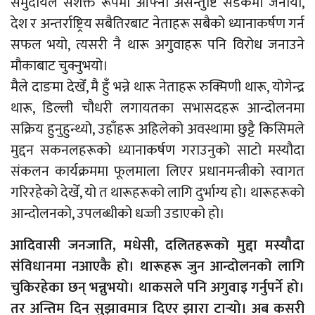
समुदायले सशक्त रूपमा आफ्नो असन्तुष्टि सडकमा जनायो,
देश र अन्तर्राष्ट्रिय सबैतिरबाट नेताहरू सबैको ध्यानाकर्षण गर्न
सफल भयो, त्यसरी नै थारू अगुवाहरू पनि विरोध जनाउने
मौकाबाट चुक्नुभयो।
मैले दाङमा देखेँ, मै हुँ भन्ने थारू नेताहरू रुक्मिणी थारू, योगेन्द्र
थारू, डिल्ली चौधरी लगायतका सभासदहरू आन्दोलनमा
सक्रिय हुनुहुन्थ्यो, उहाँहरू अहिलेको अवस्थामा छुट्टै किसिमले
मुद्दन सकनलहरूको ध्यानाकर्षण गराउनुको साटो मस्यौदा
संकलन कार्यक्रममा फूलमाला लिएर प्रधानमन्त्रीको स्वागत
गरिरहेको देखेँ, यो त थारूहरूको लागि दुर्भाग्य हो। थारूहरूको
आन्दोलनको, उपलब्धीको धज्जी उडाएको हो।
आदिवासी जनजाति, मधेसी, दलितहरूको मुद्दा मस्यौदा
संविधानमा नआएकै हो। थारूहरू जुन आन्दोलनको लागि
चुकिरहेका छन् भन्नुभयो। थाकसले पनि अगुवाइ गर्नुपर्ने हो।
तर अन्तिम दिन सुझावमात्र दिएर झारा टार्‍यो। अब कसरी