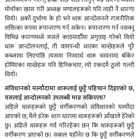
आत्मसमर्पण गरुन्, हाम्रो पछि पछि लागुन् भन्ने धारणा मधेसी
मोर्चाका खास गरी अध्यक्ष मण्डलहरूको पनि त्यही नै धारणा
थियो। अर्को दुर्भाग्य के हो भने थारू आन्दोलनले राजनीतिक
शक्तिका रूपमा रूपान्तरण गर्न सकेन। रूपान्तरण गर्न नसक्नु
विभिन्न कारणमध्ये जसले काठमाडौँमा अगुवाइ गरेको थियो
थारू आन्दोलनलाई, ती वामपन्थी धारका मान्छेहरूले पूरै
कब्जामा लिएपछि त्यसमा निस्वार्थ थारू भावनामा बोकेर
होमिएका मान्छेहरू पनि हिच्किचाए, त्यो एकदमै ठूलो गल्ती
थियो।
संविधानको मस्यौदामा थारूलाई छुट्टै पहिचान दिइएको छ,
यसलाई आन्दोलनको उपलब्धी मान्न सकिएला?
अहिले थारूहरूको छुट्टै वर्गीकरणको संविधानको मस्यौदा
आएको छ, मैले हरेक धारा धारामा थारूहरूको आँखाले हेरेको
छु। अहिले थारूहरू गर्व गरिरहेका छन् कि थारूहरूको छुट्टै
वर्गीकरण आएको छ। सबाल यहीनेर छ कि छुट्टै वर्गीकरणले