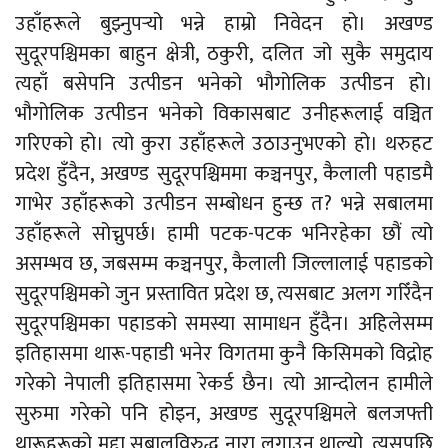
उहाँहरूले बुझ्नुपर्‍यो भन्ने हाम्रो निवेदन हो। अखण्ड
सुदूरपश्चिमका बाहुन क्षेत्री, ठकुरी, दलित जो सुकै समुदाय
त्यहाँ बसेपनि उत्पीडन भनेको भौगोलिक उत्पीडन हो।
भौगोलिक उत्पीडन भनेको विकासबाट उनीहरूलाई वञ्चित
गरिएको हो। त्यो कुरा उहाँहरूले उठाउनुभएको हो। थरुहट
प्रदेश हुँदैन, अखण्ड सुदूरपश्चिममा कञ्चनपुर, कैलाली पहाडमै
गाभेर उहाँहरूको उत्पीडन सम्बोधन हुन्छ त? भन्ने सबालमा
उहाँहरूले सोच्नुपर्छ। हामी पटक-पटक भनिरहेका छौं त्यो
असम्भव छ, जबसम्म कञ्चनपुर, कैलाली जिल्लालाई पहाडको
सुदूरपश्चिमको जुन प्रस्तावित प्रदेश छ, त्यसबाट अलग गरिँदैन
सुदूरपश्चिमका पहाडको समस्या सामाधन हुँदैन। अहिलेसम्म
इतिहासमा थारू-पहाडी भनेर विगतमा कुनै किसिमको विद्रोह
गरेको नेपाली इतिहासमा रेकर्ड छैन। त्यो आन्दोलन हामीले
सुरुमा गरेको पनि होइन, अखण्ड सुदूरपश्चिमले बलजफ्ती
थारूहरूको मुद्दा सबालविरुद्ध नारा लगाउन थाल्यो, त्यसपछि