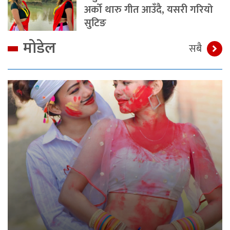
अर्को थारु गीत आउँदै, यसरी गरियो
सुटिङ
मोडेल
सबै