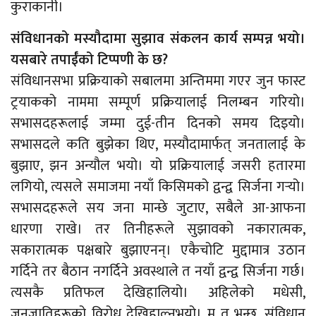
कुराकानी।
संविधानको मस्यौदामा सुझाव संकलन कार्य सम्पन्न भयो।
यसबारे तपाईँको टिप्पणी के छ?
संविधानसभा प्रक्रियाको सबालमा अन्तिममा गएर जुन फास्ट
ट्रयाकको नाममा सम्पूर्ण प्रक्रियालाई निलम्बन गरियो।
सभासदहरूलाई जम्मा दुई-तीन दिनको समय दिइयो।
सभासदले कति बुझेका थिए, मस्यौदामार्फत् जनतालाई के
बुझाए, झन अन्यौल भयो। यो प्रक्रियालाई जसरी हतारमा
लगियो, त्यसले समाजमा नयाँ किसिमको द्वन्द्व सिर्जना गर्‍यो।
सभासदहरूले सय जना मान्छे जुटाए, सबैले आ-आफना
धारणा राखे। तर तिनीहरूले सुझावको नकारात्मक,
सकारात्मक पक्षबारे बुझाएनन्। एकैचोटि मुद्दामात्र उठान
गर्दिने तर बैठान नगर्दिने अवस्थाले त नयाँ द्वन्द्व सिर्जना गर्छ।
त्यसकै प्रतिफल देखिहालियो। अहिलेको मधेसी,
जनजातिहरूको विरोध देखिहाल्नुभयो। म त भन्छु, संविधान