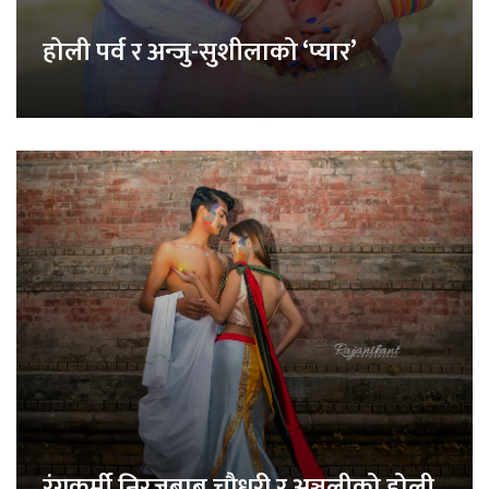
होली पर्व र अन्जु-सुशीलाको ‘प्यार’
रंगकर्मी निरजबाबु चौधरी र अञ्जलीको होली