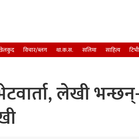
खेलकुद
विचार/ब्लग
था.क.स.
सलिमा
साहित्य
टिभी
टवार्ता, लेखी भन्छन
ेखी