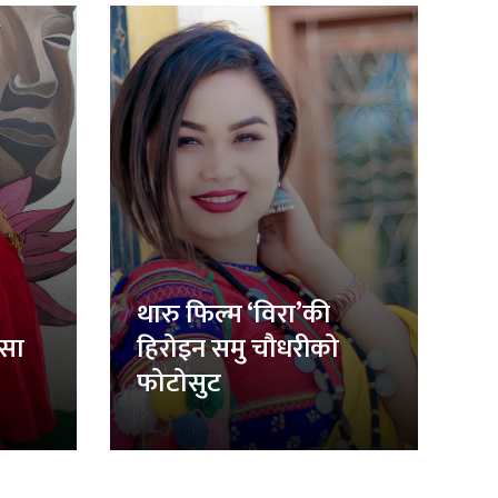
थारु फिल्म ‘विरा’की
िसा
हिरोइन समु चौधरीको
फोटोसुट