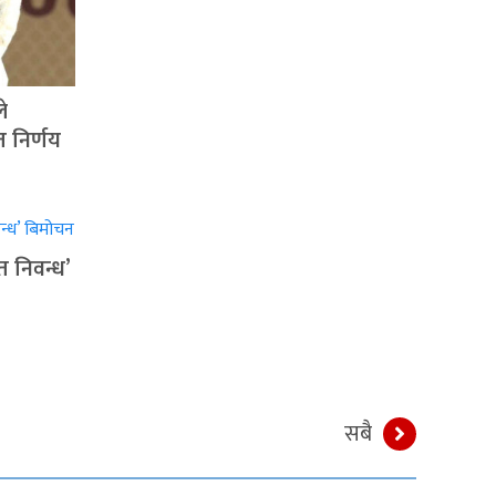
े
त निर्णय
त निवन्ध’
सबै