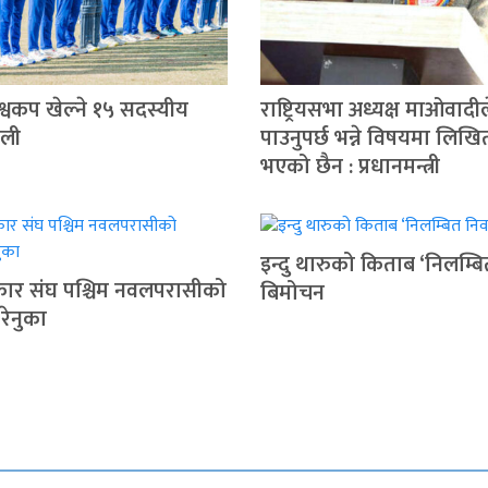
िश्वकप खेल्ने १५ सदस्यीय
राष्ट्रियसभा अध्यक्ष माओवादील
ोली
पाउनुपर्छ भन्ने विषयमा लिखि
भएको छैन : प्रधानमन्त्री
इन्दु थारुको किताब ‘निलम्बि
रकार संघ पश्चिम नवलपरासीको
बिमोचन
 रेनुका