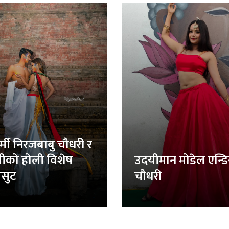
र्मी निरजबाबु चौधरी र
लीको होली विशेष
उदयीमान मोडेल एन्ड
सुट
चौधरी