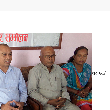
थरुहट/