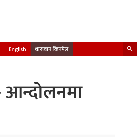
English
थारूवान किनमेल
्- आन्दोलनमा