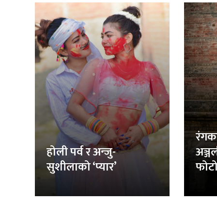
रंगक
होली पर्व र अन्जु-
अञ्ज
सुशीलाको ‘प्यार’
फोटो