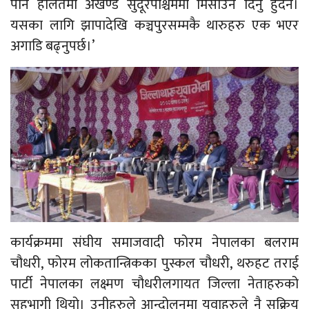
पनि हालतमा अखण्ड सुदूरपश्चिममा मिसाउन दिनु हुँदैन।
यसका लागि झापादेखि कञ्चपुरसम्मकै थारुहरु एक भएर
अगाडि बढ्नुपर्छ।’
कार्यक्रममा संघीय समाजवादी फोरम नेपालका बलराम
चौधरी, फोरम लोकतान्त्रिकका पुस्कल चौधरी, थरुहट तराई
पार्टी नेपालका लक्ष्मण चौधरीलगायत जिल्ला नेताहरुको
सहभागी थियो। उनीहरुले आन्दोलनमा युवाहरुले नै सक्रिय