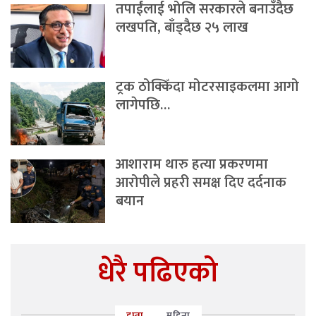
तपाईंलाई भोलि सरकारले बनाउँदैछ
लखपति, बाँड्दैछ २५ लाख
ट्रक ठोक्किँदा मोटरसाइकलमा आगो
लागेपछि…
आशाराम थारु हत्या प्रकरणमा
आरोपीले प्रहरी समक्ष दिए दर्दनाक
बयान
धेरै पढिएको
हप्ता
महिना