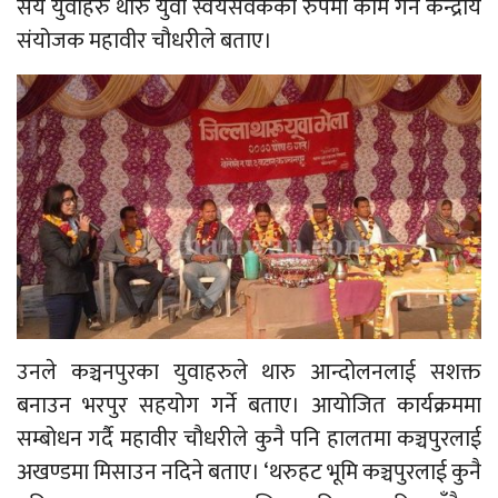
सय युवाहरु थारु युवा स्वंयसेवकको रुपमा काम गर्ने केन्द्रीय
संयोजक महावीर चौधरीले बताए।
उनले कञ्चनपुरका युवाहरुले थारु आन्दोलनलाई सशक्त
बनाउन भरपुर सहयोग गर्ने बताए। आयोजित कार्यक्रममा
सम्बोधन गर्दै महावीर चौधरीले कुनै पनि हालतमा कञ्चपुरलाई
अखण्डमा मिसाउन नदिने बताए। ‘थरुहट भूमि कञ्चपुरलाई कुनै