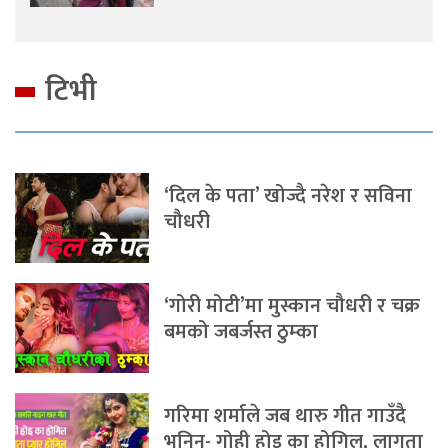
टिभी
‘दिल के पता’ खोज्दै नरेश र सविना
चौधरी
‘गोरी मोटी’मा मुस्कान चौधरी र चक्र
बमको जबर्जस्त ठुम्का
गरिमा शर्माले जब थारु गीत गाउँदै
भनिन्- गोही होइ का होगिल, लागता