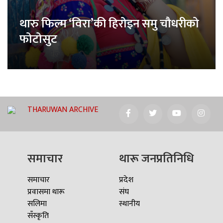
थारु फिल्म ‘विरा’की हिरोइन समु चौधरीको
फोटोसुट
THARUWAN ARCHIVE
समाचार
थारू जनप्रतिनिधि
समाचार
प्रदेश
प्रवासमा थारू
संघ
सलिमा
स्थानीय
सँस्कृति