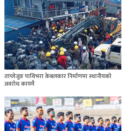
ताप्लेजुङ पाथिभरा केबलकार निर्माणमा स्थानीयको
अवरोध कायमै