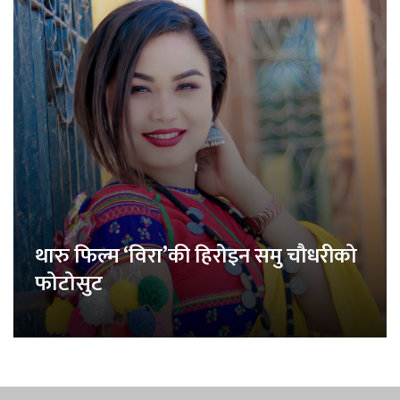
थारु फिल्म ‘विरा’की हिरोइन समु चौधरीको
फोटोसुट