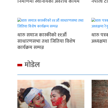
निर्माणमा स्थानीयको अवरोध कायमै
नेपाली ट
थारु समाज कास्कीको ११औं
थारु पत्
साधारणसभा तथा जितिया विशेष
अध्यक्षमा
कार्यक्रम सम्पन्न
मोडेल