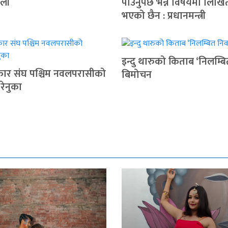
ोली
पाउनुपर्छ भन्ने विषयमा लिखि
भएको छैन : प्रधानमन्त्री
इन्दु थारुको किताब ‘निलम्बि
रकार संघ पश्चिम नवलपरासीको
बिमोचन
 रेनुका