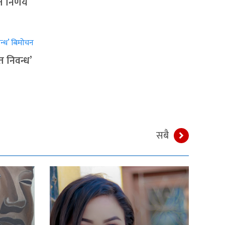
त निर्णय
त निवन्ध’
सबै