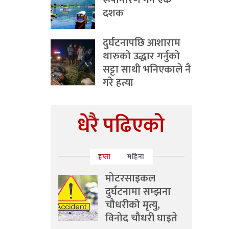
रूपान्तरण गर्ने एक
दशक
दुर्घटनापछि आशाराम
थारुको उद्धार गर्नुको
सट्टा साथी भनिएकाले नै
गरे हत्या
धेरै पढिएको
हप्ता
महिना
मोटरसाइकल
दुर्घटनामा सम्झना
चौधरीको मृत्यु,
विनोद चौधरी घाइते