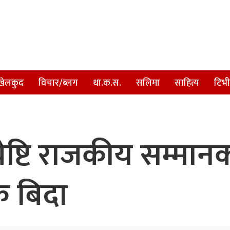
खेलकुद
विचार/ब्लग
था.क.स.
सलिमा
साहित्य
टिभी
ेष्टि राजकीय सम्मानक
क बिदा