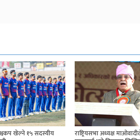
िश्वकप खेल्ने १५ सदस्यीय
राष्ट्रियसभा अध्यक्ष माओवादील