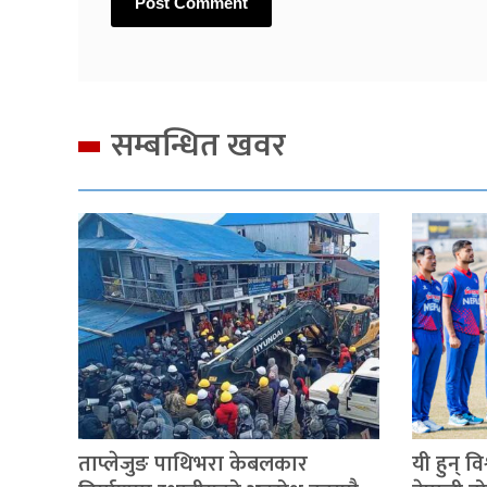
सम्बन्धित खवर
ताप्लेजुङ पाथिभरा केबलकार
यी हुन् व