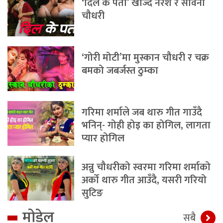
‘दिल के पता’ खोज्दै नरेश र सविना
चौधरी
‘गोरी मोटी’मा मुस्कान चौधरी र चक्र
बमको जबर्जस्त ठुम्का
गरिमा शर्माले जब थारु गीत गाउँदै
भनिन्- गोही होइ का होगिल, लागता
प्यार होगिल
अन्नु चौधरीको स्वरमा गरिमा शर्माको
अर्को थारु गीत आउँदै, यसरी गरियो
सुटिङ
मोडेल
सबै