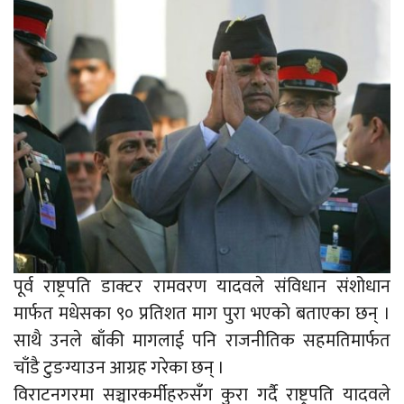
पूर्व राष्ट्रपति डाक्टर रामवरण यादवले संविधान संशोधान
मार्फत मधेसका ९० प्रतिशत माग पुरा भएको बताएका छन् ।
साथै उनले बाँकी मागलाई पनि राजनीतिक सहमतिमार्फत
चाँडै टुङग्याउन आग्रह गरेका छन् ।
विराटनगरमा सञ्चारकर्मीहरुसँग कुरा गर्दै राष्ट्रपति यादवले