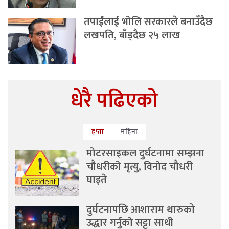
तपाईंलाई भोलि सरकारले बनाउँदैछ
लखपति, बाँड्दैछ २५ लाख
धेरै पढिएको
हप्ता
महिना
मोटरसाइकल दुर्घटनामा सम्झना
चौधरीको मृत्यु, विनोद चौधरी
घाइते
दुर्घटनापछि आशाराम थारुको
उद्धार गर्नुको सट्टा साथी