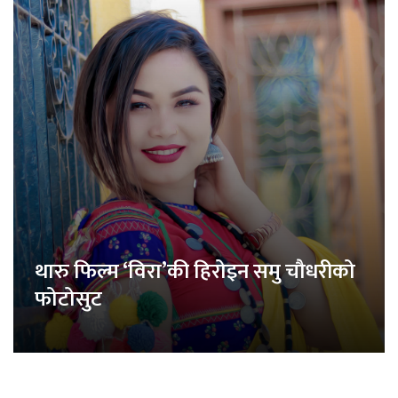
थारु फिल्म ‘विरा’की हिरोइन समु चौधरीको
फोटोसुट