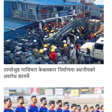
ताप्लेजुङ पाथिभरा केबलकार निर्माणमा स्थानीयको
अवरोध कायमै