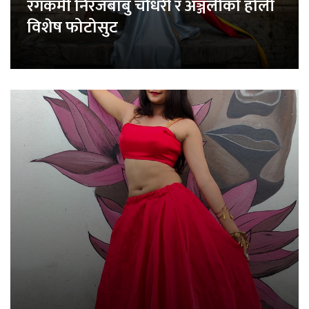
रंगकर्मी निरजबाबु चौधरी र अञ्जलीको होली
विशेष फोटोसुट