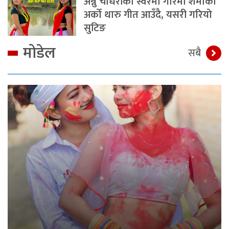
अन्नु चौधरीको स्वरमा गरिमा शर्माको
अर्को थारु गीत आउँदै, यसरी गरियो
सुटिङ
मोडेल
सबै