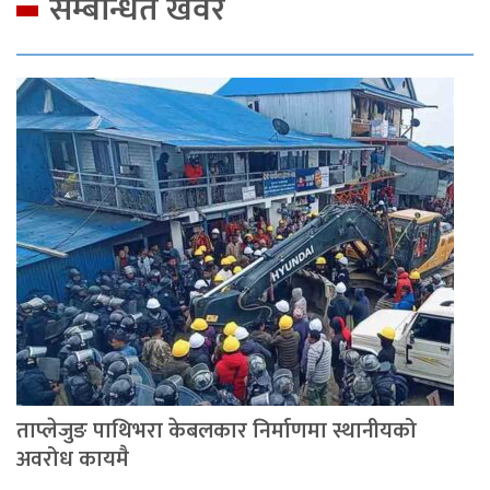
सम्बन्धित खवर
ताप्लेजुङ पाथिभरा केबलकार निर्माणमा स्थानीयको
अवरोध कायमै