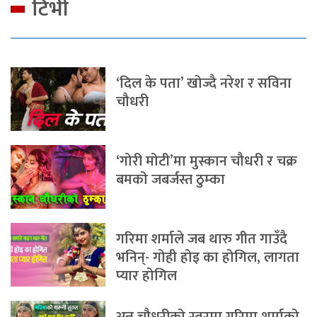
टिभी
‘दिल के पता’ खोज्दै नरेश र सविना
चौधरी
‘गोरी मोटी’मा मुस्कान चौधरी र चक्र
बमको जबर्जस्त ठुम्का
गरिमा शर्माले जब थारु गीत गाउँदै
भनिन्- गोही होइ का होगिल, लागता
प्यार होगिल
अन्नु चौधरीको स्वरमा गरिमा शर्माको