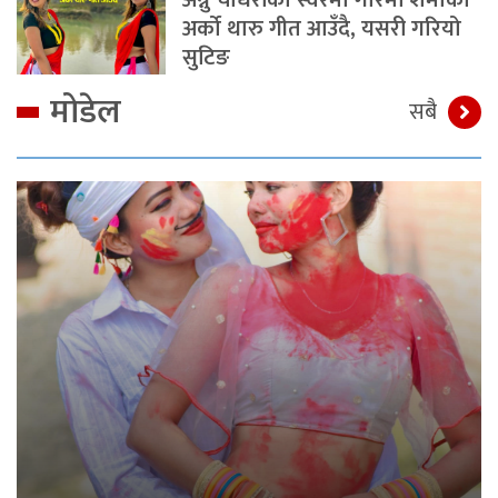
अर्को थारु गीत आउँदै, यसरी गरियो
सुटिङ
मोडेल
सबै