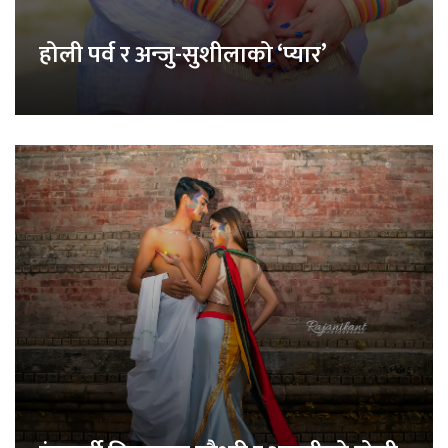
होली पर्व र अन्जु-सुशीलाको ‘प्यार’