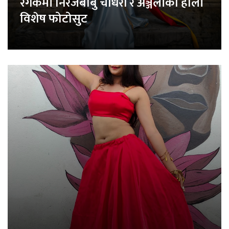
रंगकर्मी निरजबाबु चौधरी र अञ्जलीको होली
विशेष फोटोसुट