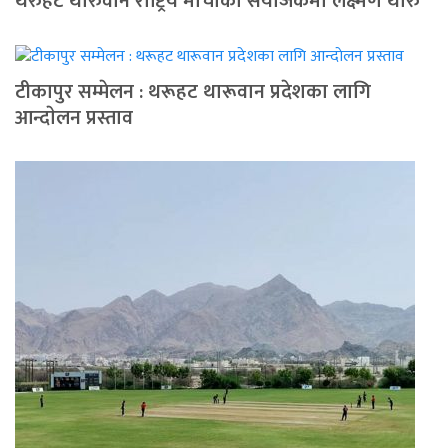
थरुहट थारुवान राष्ट्रिय मोर्चाको संयोजकमा लक्ष्मण थारु
टीकापुर सम्मेलन : थरूहट थारूवान प्रदेशका लागि
आन्दाेलन प्रस्ताव