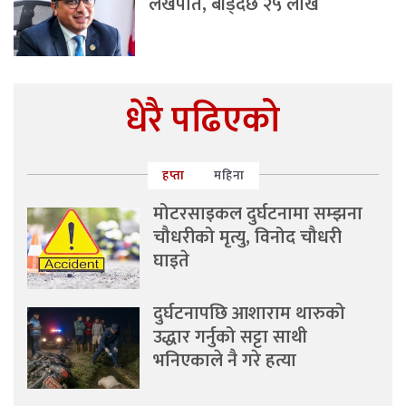
लखपति, बाँड्दैछ २५ लाख
धेरै पढिएको
हप्ता
महिना
मोटरसाइकल दुर्घटनामा सम्झना
चौधरीको मृत्यु, विनोद चौधरी
घाइते
दुर्घटनापछि आशाराम थारुको
उद्धार गर्नुको सट्टा साथी
भनिएकाले नै गरे हत्या