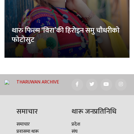
थारु फिल्म ‘विरा’की हिरोइन समु चौधरीको
फोटोसुट
THARUWAN ARCHIVE
समाचार
थारू जनप्रतिनिधि
समाचार
प्रदेश
प्रवासमा थारू
संघ