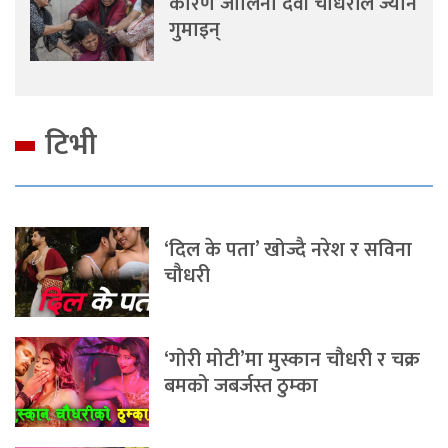
कारण जालिना देवी चौधरीले ज्यान
गुमाइन्
टिभी
‘दिल के पता’ खोज्दै नरेश र सविना
चौधरी
‘गोरी मोटी’मा मुस्कान चौधरी र चक्र
बमको जबर्जस्त ठुम्का