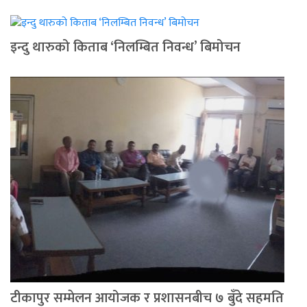
इन्दु थारुको किताब ‘निलम्बित निवन्ध’ बिमोचन
टीकापुर सम्मेलन आयोजक र प्रशासनबीच ७ बुँदे सहमति