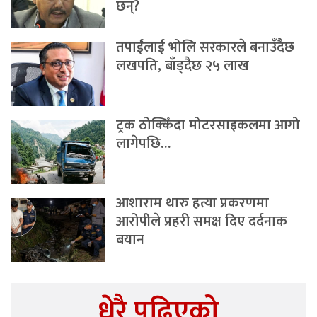
छन्?
तपाईंलाई भोलि सरकारले बनाउँदैछ
लखपति, बाँड्दैछ २५ लाख
ट्रक ठोक्किँदा मोटरसाइकलमा आगो
लागेपछि…
आशाराम थारु हत्या प्रकरणमा
आरोपीले प्रहरी समक्ष दिए दर्दनाक
बयान
धेरै पढिएको