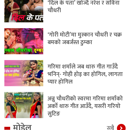
‘दिल के पता’ खोज्दै नरेश र सविना
चौधरी
‘गोरी मोटी’मा मुस्कान चौधरी र चक्र
बमको जबर्जस्त ठुम्का
गरिमा शर्माले जब थारु गीत गाउँदै
भनिन्- गोही होइ का होगिल, लागता
प्यार होगिल
अन्नु चौधरीको स्वरमा गरिमा शर्माको
अर्को थारु गीत आउँदै, यसरी गरियो
सुटिङ
मोडेल
सबै