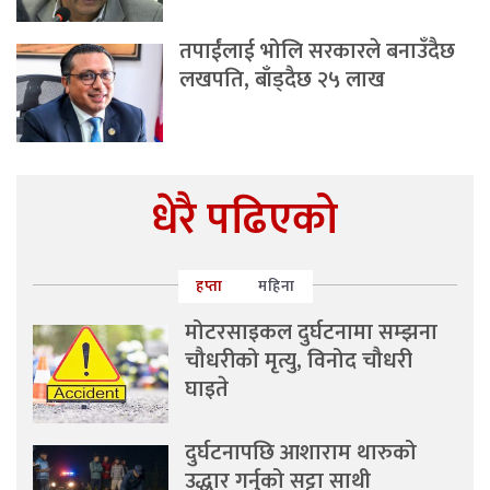
तपाईंलाई भोलि सरकारले बनाउँदैछ
लखपति, बाँड्दैछ २५ लाख
धेरै पढिएको
हप्ता
महिना
मोटरसाइकल दुर्घटनामा सम्झना
चौधरीको मृत्यु, विनोद चौधरी
घाइते
दुर्घटनापछि आशाराम थारुको
उद्धार गर्नुको सट्टा साथी