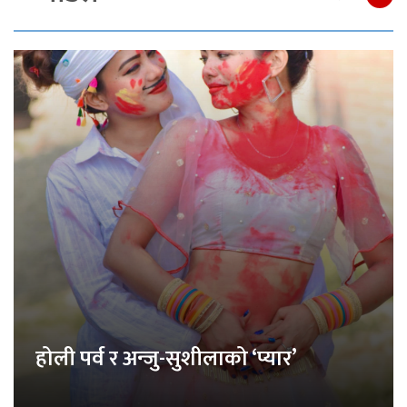
होली पर्व र अन्जु-सुशीलाको ‘प्यार’