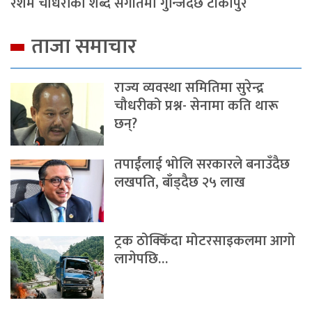
रेशम चौधरीको शब्द संगीतमा गुन्जिदैछ टीकापुर
ताजा समाचार
राज्य व्यवस्था समितिमा सुरेन्द्र
चौधरीको प्रश्न- सेनामा कति थारू
छन्?
तपाईंलाई भोलि सरकारले बनाउँदैछ
लखपति, बाँड्दैछ २५ लाख
ट्रक ठोक्किँदा मोटरसाइकलमा आगो
लागेपछि…