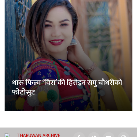
थारु फिल्म ‘विरा’की हिरोइन समु चौधरीको
फोटोसुट
THARUWAN ARCHIVE