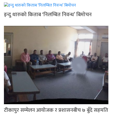
इन्दु थारुको किताब ‘निलम्बित निवन्ध’ बिमोचन
टीकापुर सम्मेलन आयोजक र प्रशासनबीच ७ बुँदे सहमति