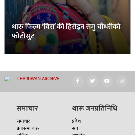
थारु फिल्म ‘विरा’की हिरोइन समु चौधरीको
फोटोसुट
THARUWAN ARCHIVE
समाचार
थारू जनप्रतिनिधि
समाचार
प्रदेश
प्रवासमा थारू
संघ